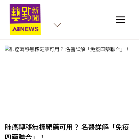
肺癌轉移無標靶藥可用？ 名醫詳解「免疫
四藥聯合」！