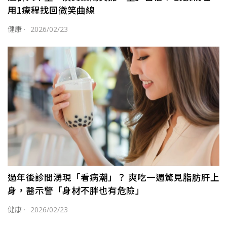
用1療程找回微笑曲線
健康
·
2026/02/23
過年後診間湧現「看病潮」？ 爽吃一週驚見脂肪肝上
身，醫示警「身材不胖也有危險」
健康
·
2026/02/23