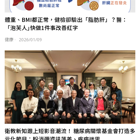
體重、BMI都正常，健檢卻驗出「脂肪肝」？醫：
「泡芙人｣快做1件事改善紅字
健康
·
2026/01/09
衛教新知跟上短影音潮流！ 糖尿病關懷基金會打造多
元化節目：盼消彌資訊落差、疾病迷思