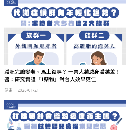
減肥完臉變老、馬上復胖？ 一票人越減身體越差！
醫：研究實證「1藥物」對台人效果更佳
健康
·
2026/01/21