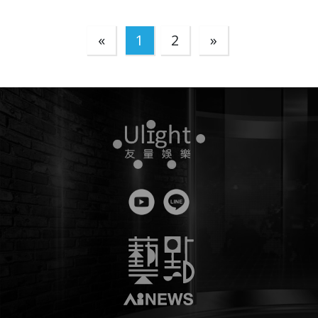
«
1
2
»