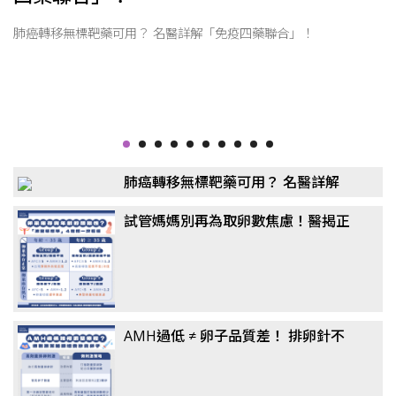
恐
肺癌轉移無標靶藥可用？ 名醫詳解「免疫四藥聯合」！
肺癌轉移無標靶藥可用？ 名醫詳解
「免疫四藥聯合」！
試管媽媽別再為取卵數焦慮！醫揭正
確觀念：懷孕率、活產率比任何數據
都重要
AMH過低 ≠ 卵子品質差！ 排卵針不
一定要打到高劑量？ 醫揭「聯合刺激
法」翻轉卵子品質