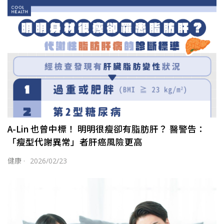
A-Lin 也曾中標！ 明明很瘦卻有脂肪肝？ 醫警告：
「瘦型代謝異常」者肝癌風險更高
健康
·
2026/02/23