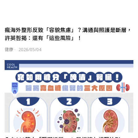
瘋海外整形反致「容貌焦慮」？溝通與照護是斷層，
許英哲揭：還有「這些風險」！
健康
·
2026/05/04