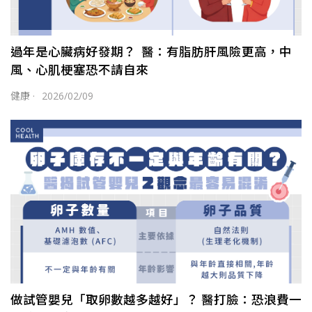
過年是心臟病好發期？ 醫：有脂肪肝風險更高，中
風、心肌梗塞恐不請自來
健康
·
2026/02/09
做試管嬰兒「取卵數越多越好」？ 醫打臉：恐浪費一