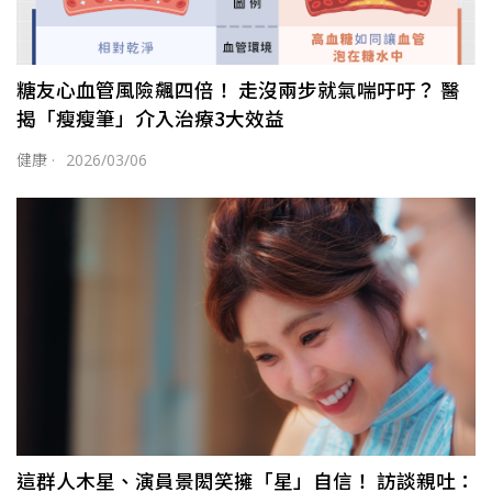
糖友心血管風險飆四倍！ 走沒兩步就氣喘吁吁？ 醫
揭「瘦瘦筆」介入治療3大效益
健康
·
2026/03/06
這群人木星、演員景閎笑擁「星」自信！ 訪談親吐：