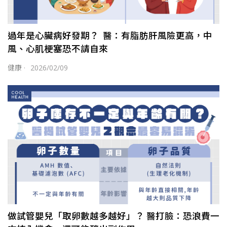
過年是心臟病好發期？ 醫：有脂肪肝風險更高，中
風、心肌梗塞恐不請自來
健康
·
2026/02/09
做試管嬰兒「取卵數越多越好」？ 醫打臉：恐浪費一