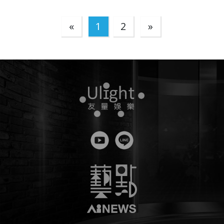
«
1
2
»