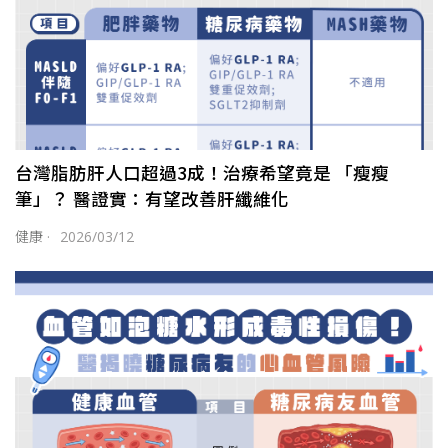
台灣脂肪肝人口超過3成！治療希望竟是 「瘦瘦
筆」？ 醫證實：有望改善肝纖維化
健康
·
2026/03/12