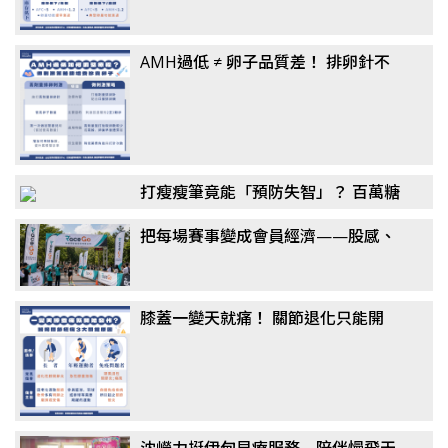
AMH過低 ≠ 卵子品質差！ 排卵針不
一定要打到高劑量？ 醫揭「聯合刺激
法」翻轉卵子品質
打瘦瘦筆竟能「預防失智」？ 百萬糖
友研究：semaglutide降阿茲海默風
把每場賽事變成會員經濟——股感、
險最高7成，醫揭關鍵機制
新達共同千萬投資 RaceGo 競賽咖，
搶攻運動賽事第一手數據
膝蓋一變天就痛！ 關節退化只能開
刀？ 醫揭「免手術」治療選擇：更適
合長者族群
沈嶸力挺伊甸早療服務 陪伴慢飛天