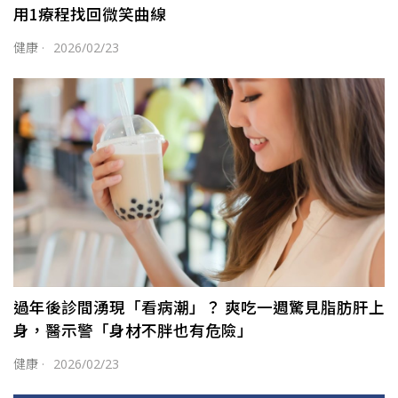
用1療程找回微笑曲線
健康
·
2026/02/23
過年後診間湧現「看病潮」？ 爽吃一週驚見脂肪肝上
身，醫示警「身材不胖也有危險」
健康
·
2026/02/23