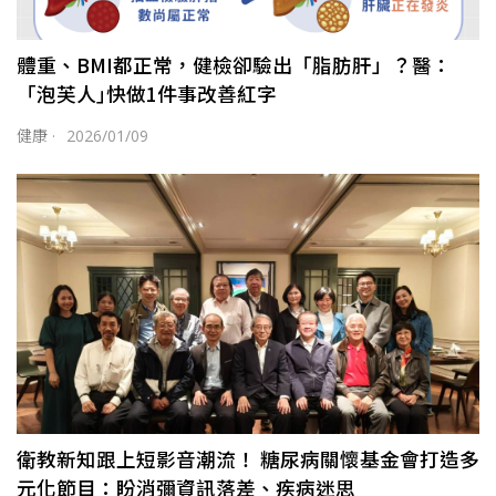
體重、BMI都正常，健檢卻驗出「脂肪肝」？醫：
「泡芙人｣快做1件事改善紅字
健康
·
2026/01/09
衛教新知跟上短影音潮流！ 糖尿病關懷基金會打造多
元化節目：盼消彌資訊落差、疾病迷思