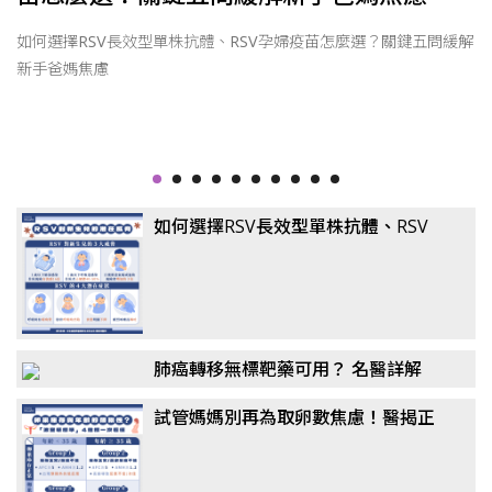
因
如何選擇RSV長效型單株抗體、RSV孕婦疫苗怎麼選？關鍵五問緩解
新手爸媽焦慮
如何選擇RSV長效型單株抗體、RSV
孕婦疫苗怎麼選？關鍵五問緩解新手
爸媽焦慮
肺癌轉移無標靶藥可用？ 名醫詳解
「免疫四藥聯合」！
試管媽媽別再為取卵數焦慮！醫揭正
確觀念：懷孕率、活產率比任何數據
都重要