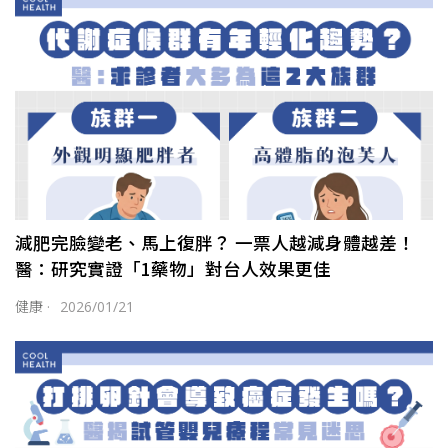
減肥完臉變老、馬上復胖？ 一票人越減身體越差！
醫：研究實證「1藥物」對台人效果更佳
健康
·
2026/01/21