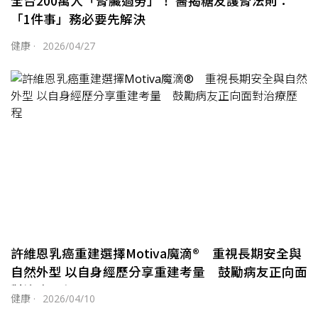
全台200萬人「腎臟過勞」！ 醫揭糖友護腎法則：
「1件事」務必要先解決
健康
·
2026/04/27
許維恩乳癌重建選擇Motiva魔滴® 重視長期安全與
自然外型 以自身經歷分享重建考量 鼓勵病友正向面
對治療歷程
健康
·
2026/04/10