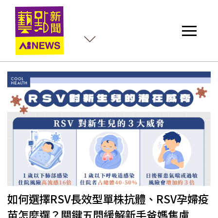
殺
如何選擇RSV長效型單株抗體、RSV孕婦疫
苗怎麼選？關鍵五問緩解新手爸媽焦慮