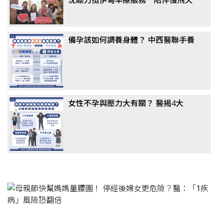
使勇敢綻放
備孕該如何調養身體？ 中西醫聯手養
卵成顯學，醫揭真相：這「1類主
食」千萬別戒
女性不孕與壓力大有關？ 醫揭4大
「隱形殺手」：婆媳問題竟非主因