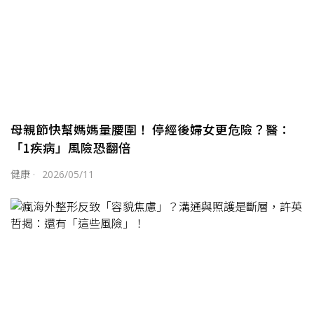
母親節快幫媽媽量腰圍！ 停經後婦女更危險？醫：
「1疾病」風險恐翻倍
健康
·
2026/05/11