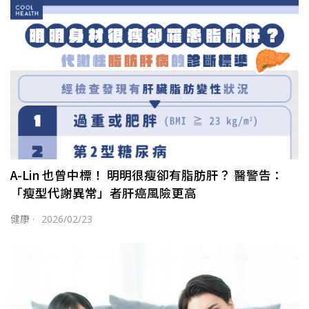
A-Lin 也曾中標！ 明明很瘦卻有脂肪肝？ 醫警告：
「瘦型代謝異常」者肝癌風險更高
健康
·
2026/02/23