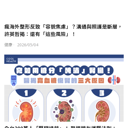
瘋海外整形反致「容貌焦慮」？溝通與照護是斷層，
許英哲揭：還有「這些風險」！
健康
·
2026/05/04