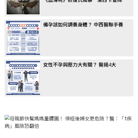
坦化身致命反擊者
備孕該如何調養身體？ 中西醫聯手養
卵成顯學，醫揭真相：這「1類主
食」千萬別戒
女性不孕與壓力大有關？ 醫揭4大
「隱形殺手」：婆媳問題竟非主因