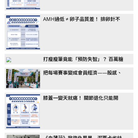
AMH過低 ≠ 卵子品質差！ 排卵針不
一定要打到高劑量？ 醫揭「聯合刺激
法」翻轉卵子品質
打瘦瘦筆竟能「預防失智」？ 百萬糖
友研究：semaglutide降阿茲海默風
把每場賽事變成會員經濟——股感、
險最高7成，醫揭關鍵機制
新達共同千萬投資 RaceGo 競賽咖，
搶攻運動賽事第一手數據
膝蓋一變天就痛！ 關節退化只能開
刀？ 醫揭「免手術」治療選擇：更適
合長者族群
《血薄荷》掀復仇風暴 潔西卡雀絲