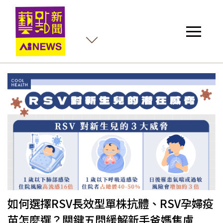
殺
如何選擇RSV長效型單株抗體、RSV孕婦疫
苗怎麼選？關鍵五問緩解新手爸媽焦慮