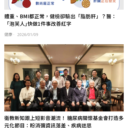
體重、BMI都正常，健檢卻驗出「脂肪肝」？醫：
「泡芙人｣快做1件事改善紅字
健康
·
2026/01/09
衛教新知跟上短影音潮流！ 糖尿病關懷基金會打造多
元化節目：盼消彌資訊落差、疾病迷思