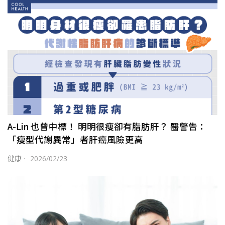
A-Lin 也曾中標！ 明明很瘦卻有脂肪肝？ 醫警告：
「瘦型代謝異常」者肝癌風險更高
健康
·
2026/02/23