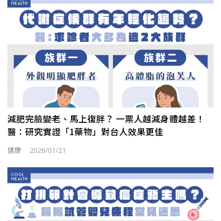
減肥完臉變老、馬上復胖？ 一票人越減身體越差！
醫：研究實證「1藥物」對台人效果更佳
健康
·
2026/01/21