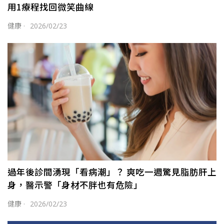
用1療程找回微笑曲線
健康
·
2026/02/23
過年後診間湧現「看病潮」？ 爽吃一週驚見脂肪肝上
身，醫示警「身材不胖也有危險」
健康
·
2026/02/23