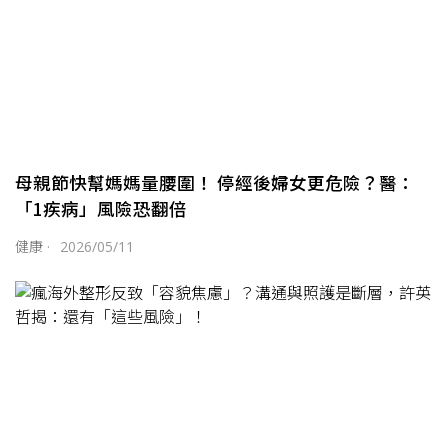
母親節快幫媽媽量腰圍！ 停經後婦女更危險？醫：
「1疾病」風險恐翻倍
健康
·
2026/05/11