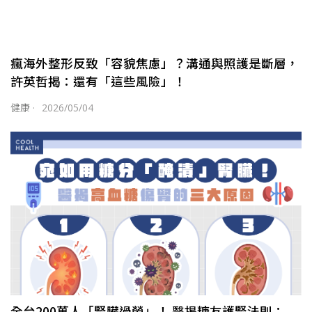
瘋海外整形反致「容貌焦慮」？溝通與照護是斷層，
許英哲揭：還有「這些風險」！
健康
·
2026/05/04
全台200萬人「腎臟過勞」！ 醫揭糖友護腎法則：