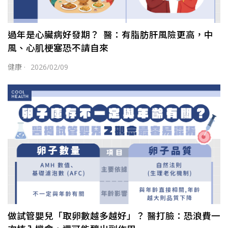
過年是心臟病好發期？ 醫：有脂肪肝風險更高，中
風、心肌梗塞恐不請自來
健康
·
2026/02/09
做試管嬰兒「取卵數越多越好」？ 醫打臉：恐浪費一