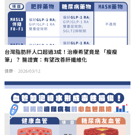
台灣脂肪肝人口超過3成！治療希望竟是 「瘦瘦
筆」？ 醫證實：有望改善肝纖維化
健康
·
2026/03/12