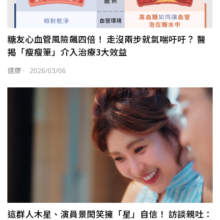
糖友心血管風險飆四倍！ 走沒兩步就氣喘吁吁？ 醫
揭「瘦瘦筆」介入治療3大效益
健康
·
2026/03/06
這群人木星、演員景閎笑擁「星」自信！ 訪談親吐：