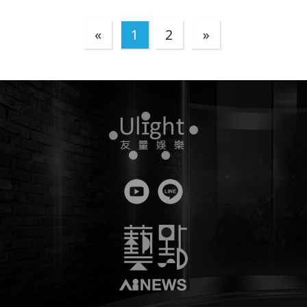
«
1
2
»