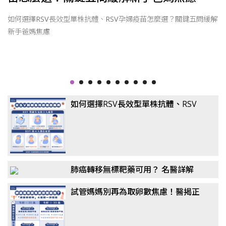
因
如何選擇RSV長效型單株抗體、RSV孕婦疫苗怎麼選？關鍵五問緩解
新手爸媽焦慮
如何選擇RSV長效型單株抗體、RSV
孕婦疫苗怎麼選？關鍵五問緩解新手
爸媽焦慮
肺癌轉移無標靶藥可用？ 名醫詳解
「免疫四藥聯合」！
試管媽媽別再為取卵數焦慮！醫揭正
確觀念：懷孕率、活產率比任何數據
都重要