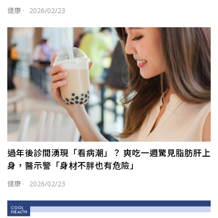
健康
·
2026/02/23
過年後診間湧現「看病潮」？ 爽吃一週驚見脂肪肝上
身，醫示警「身材不胖也有危險」
健康
·
2026/02/23