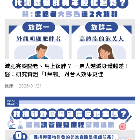
減肥完臉變老、馬上復胖？ 一票人越減身體越差！
醫：研究實證「1藥物」對台人效果更佳
健康
·
2026/01/21