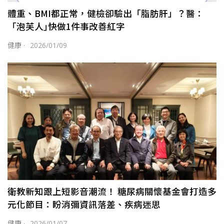
體重、BMI都正常，健檢卻驗出「脂肪肝」？醫：
「泡芙人｣快做1件事改善紅字
健康
·
2026/01/09
衛教新知跟上短影音潮流！ 糖尿病關懷基金會打造多
元化節目：盼消彌資訊落差、疾病迷思
健康
·
2026/01/07