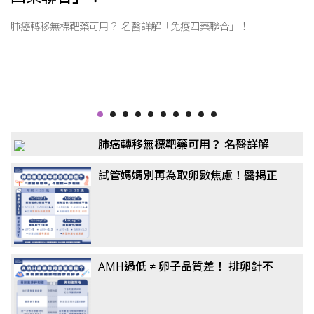
肺癌轉移無標靶藥可用？ 名醫詳解「免疫四藥聯合」！
肺癌轉移無標靶藥可用？ 名醫詳解
「免疫四藥聯合」！
試管媽媽別再為取卵數焦慮！醫揭正
確觀念：懷孕率、活產率比任何數據
都重要
AMH過低 ≠ 卵子品質差！ 排卵針不
一定要打到高劑量？ 醫揭「聯合刺激
法」翻轉卵子品質