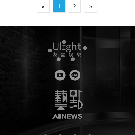
«
1
2
»