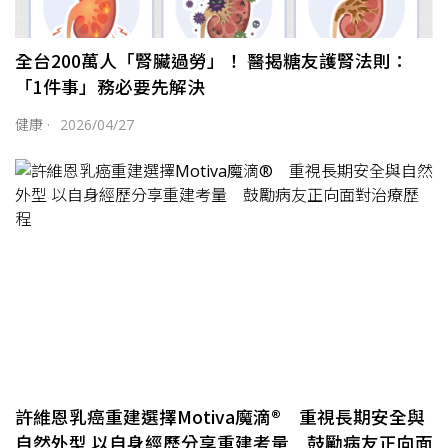
全台200萬人「腎臟過勞」！ 醫揭糖友護腎法則：
「1件事」務必要先解決
健康
·
2026/04/27
許維恩乳癌重建選擇Motiva魔滴® 重視長期安全與
自然外型 以自身經歷分享重建考量 鼓勵病友正向面