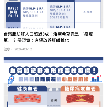
台灣脂肪肝人口超過3成！治療希望竟是 「瘦瘦
筆」？ 醫證實：有望改善肝纖維化
健康
·
2026/03/12