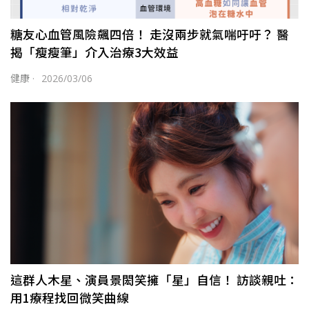
糖友心血管風險飆四倍！ 走沒兩步就氣喘吁吁？ 醫
揭「瘦瘦筆」介入治療3大效益
健康
·
2026/03/06
這群人木星、演員景閎笑擁「星」自信！ 訪談親吐：
用1療程找回微笑曲線