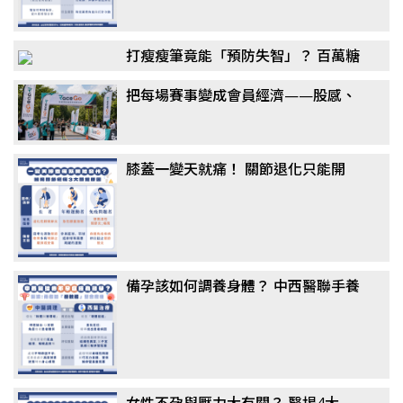
打瘦瘦筆竟能「預防失智」？ 百萬糖
友研究：semaglutide降阿茲海默風
把每場賽事變成會員經濟——股感、
險最高7成，醫揭關鍵機制
新達共同千萬投資 RaceGo 競賽咖，
搶攻運動賽事第一手數據
膝蓋一變天就痛！ 關節退化只能開
刀？ 醫揭「免手術」治療選擇：更適
合長者族群
備孕該如何調養身體？ 中西醫聯手養
卵成顯學，醫揭真相：這「1類主
食」千萬別戒
女性不孕與壓力大有關？ 醫揭4大