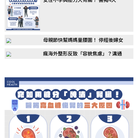
「隱形殺手」：婆媳問題竟非主因
母親節快幫媽媽量腰圍！ 停經後婦女
更危險？醫：「1疾病」風險恐翻倍
瘋海外整形反致「容貌焦慮」？溝通
與照護是斷層，許英哲揭：還有「這
些風險」！