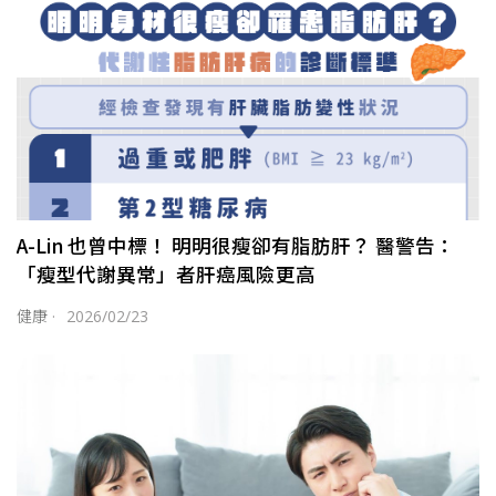
A-Lin 也曾中標！ 明明很瘦卻有脂肪肝？ 醫警告：
「瘦型代謝異常」者肝癌風險更高
健康
·
2026/02/23