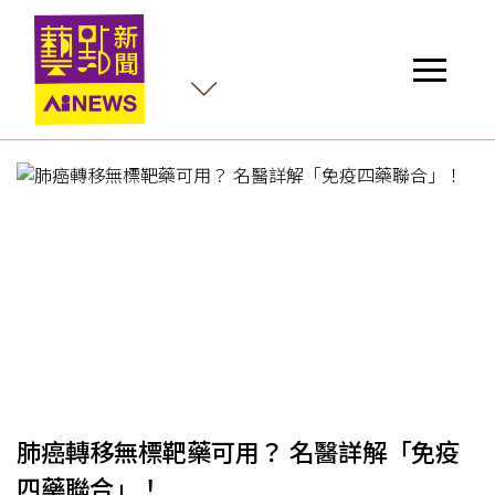
護
肺癌轉移無標靶藥可用？ 名醫詳解「免疫
四藥聯合」！