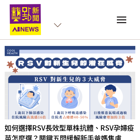
殺
如何選擇RSV長效型單株抗體、RSV孕婦疫
苗怎麼選？關鍵五問緩解新手爸媽焦慮