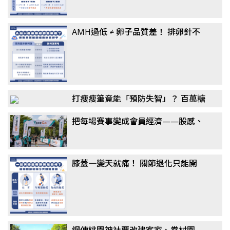
AMH過低 ≠ 卵子品質差！ 排卵針不
一定要打到高劑量？ 醫揭「聯合刺激
法」翻轉卵子品質
打瘦瘦筆竟能「預防失智」？ 百萬糖
友研究：semaglutide降阿茲海默風
把每場賽事變成會員經濟——股感、
險最高7成，醫揭關鍵機制
新達共同千萬投資 RaceGo 競賽咖，
搶攻運動賽事第一手數據
膝蓋一變天就痛！ 關節退化只能開
刀？ 醫揭「免手術」治療選擇：更適
合長者族群
網傳桃園神社要改建客家、眷村園