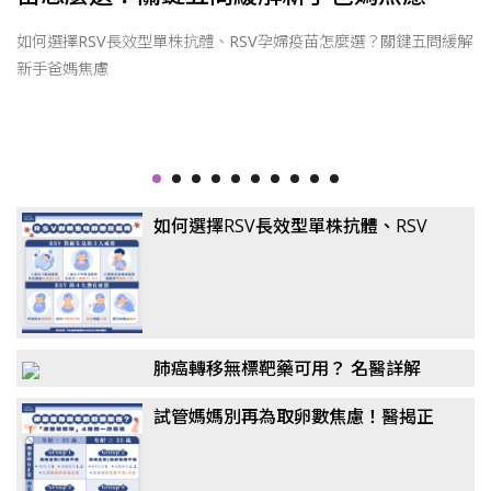
因
如何選擇RSV長效型單株抗體、RSV孕婦疫苗怎麼選？關鍵五問緩解
新手爸媽焦慮
如何選擇RSV長效型單株抗體、RSV
孕婦疫苗怎麼選？關鍵五問緩解新手
爸媽焦慮
肺癌轉移無標靶藥可用？ 名醫詳解
「免疫四藥聯合」！
試管媽媽別再為取卵數焦慮！醫揭正
確觀念：懷孕率、活產率比任何數據
都重要