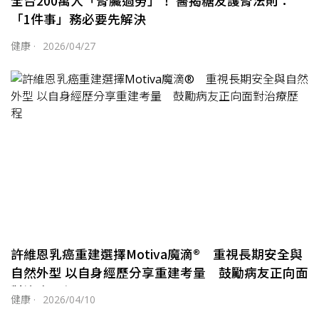
全台200萬人「腎臟過勞」！ 醫揭糖友護腎法則：
「1件事」務必要先解決
健康
·
2026/04/27
許維恩乳癌重建選擇Motiva魔滴® 重視長期安全與
自然外型 以自身經歷分享重建考量 鼓勵病友正向面
對治療歷程
健康
·
2026/04/10