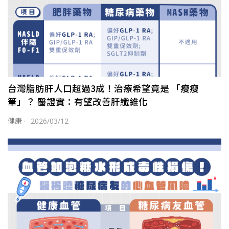
台灣脂肪肝人口超過3成！治療希望竟是 「瘦瘦
筆」？ 醫證實：有望改善肝纖維化
健康
·
2026/03/12