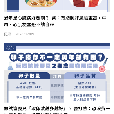
過年是心臟病好發期？ 醫：有脂肪肝風險更高，中
風、心肌梗塞恐不請自來
健康
·
2026/02/09
做試管嬰兒「取卵數越多越好」？ 醫打臉：恐浪費一