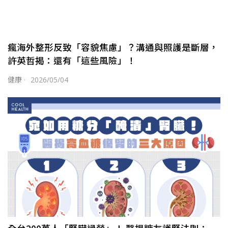
瘋海外整形反致「容貌焦慮」？溝通與照護是斷層，
許英哲揭：還有「這些風險」！
健康
·
2026/05/04