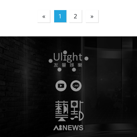
«
1
2
»