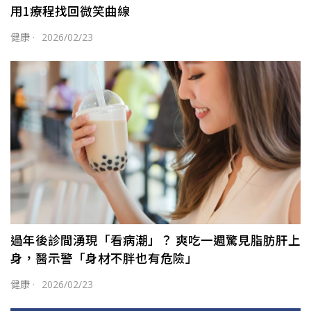
用1療程找回微笑曲線
健康
·
2026/02/23
過年後診間湧現「看病潮」？ 爽吃一週驚見脂肪肝上
身，醫示警「身材不胖也有危險」
健康
·
2026/02/23