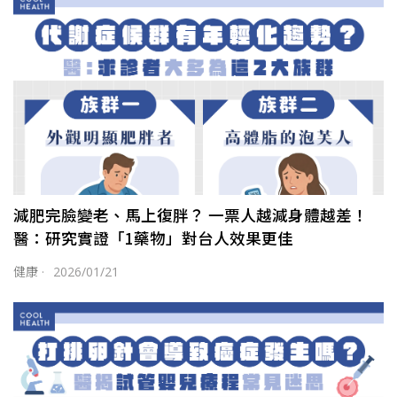
減肥完臉變老、馬上復胖？ 一票人越減身體越差！
醫：研究實證「1藥物」對台人效果更佳
健康
·
2026/01/21