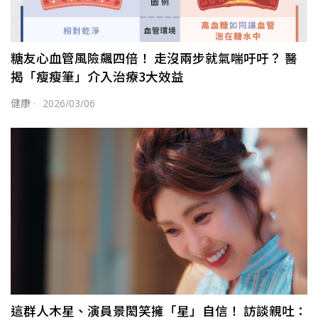
糖友心血管風險飆四倍！ 走沒兩步就氣喘吁吁？ 醫
揭「瘦瘦筆」介入治療3大效益
健康
·
2026/03/06
這群人木星、演員景閎笑擁「星」自信！ 訪談親吐：