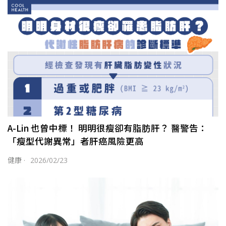
A-Lin 也曾中標！ 明明很瘦卻有脂肪肝？ 醫警告：
「瘦型代謝異常」者肝癌風險更高
健康
·
2026/02/23