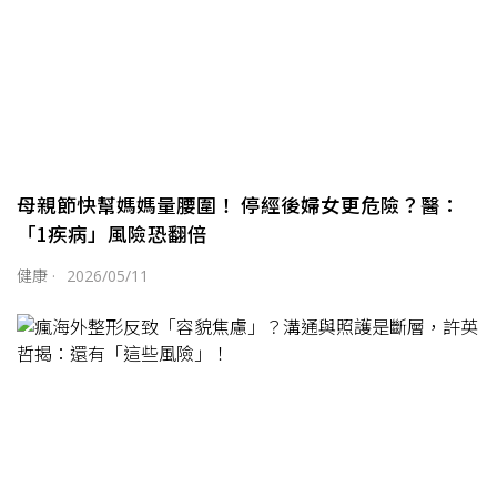
母親節快幫媽媽量腰圍！ 停經後婦女更危險？醫：
「1疾病」風險恐翻倍
健康
·
2026/05/11