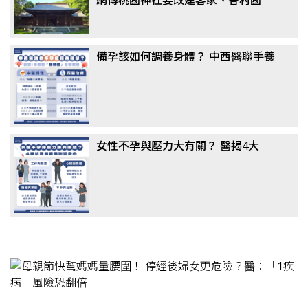
區 市府怒斥假消息！點名民進黨議
員抹黑
備孕該如何調養身體？ 中西醫聯手養
卵成顯學，醫揭真相：這「1類主
食」千萬別戒
女性不孕與壓力大有關？ 醫揭4大
「隱形殺手」：婆媳問題竟非主因