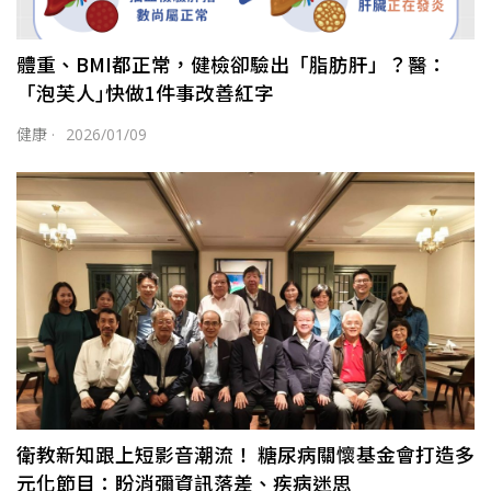
體重、BMI都正常，健檢卻驗出「脂肪肝」？醫：
「泡芙人｣快做1件事改善紅字
健康
·
2026/01/09
衛教新知跟上短影音潮流！ 糖尿病關懷基金會打造多
元化節目：盼消彌資訊落差、疾病迷思