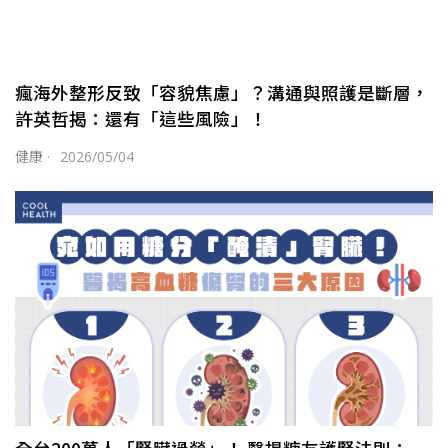
瘋海外整形反致「容貌焦慮」？溝通與照護是斷層，
許英哲揭：還有「這些風險」！
健康
·
2026/05/04