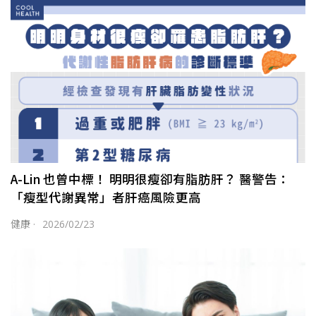
A-Lin 也曾中標！ 明明很瘦卻有脂肪肝？ 醫警告：
「瘦型代謝異常」者肝癌風險更高
健康
·
2026/02/23