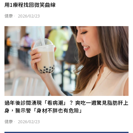
用1療程找回微笑曲線
健康
·
2026/02/23
過年後診間湧現「看病潮」？ 爽吃一週驚見脂肪肝上
身，醫示警「身材不胖也有危險」
健康
·
2026/02/23