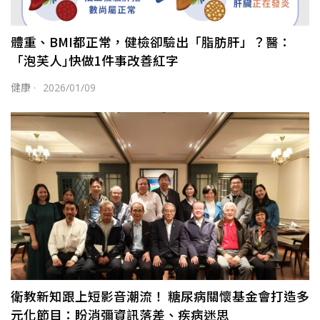
體重、BMI都正常，健檢卻驗出「脂肪肝」？醫：
「泡芙人｣快做1件事改善紅字
健康
·
2026/01/09
衛教新知跟上短影音潮流！ 糖尿病關懷基金會打造多
元化節目：盼消彌資訊落差、疾病迷思