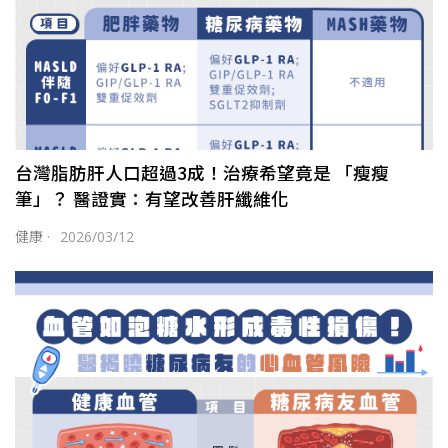
台灣脂肪肝人口超過3成！治療希望竟是 「瘦瘦
筆」？ 醫證實：有望改善肝纖維化
健康
·
2026/03/12