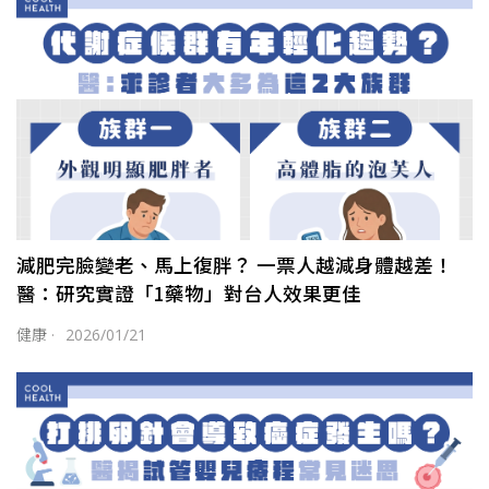
減肥完臉變老、馬上復胖？ 一票人越減身體越差！
醫：研究實證「1藥物」對台人效果更佳
健康
·
2026/01/21