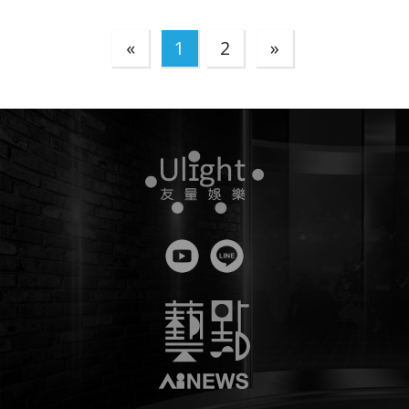
«
1
2
»