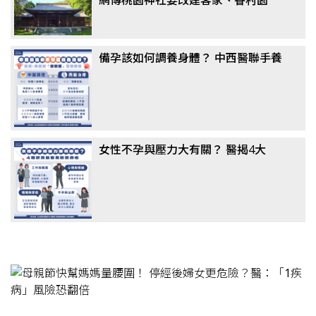
區 市府怒斥假消息！點名民進黨議
員抹黑
備孕該如何調養身體？ 中西醫聯手養
卵成顯學，醫揭真相：這「1類主
食」千萬別戒
女性不孕與壓力大有關？ 醫揭4大
「隱形殺手」：婆媳問題竟非主因