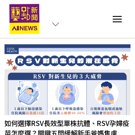
殺
如何選擇RSV長效型單株抗體、RSV孕婦疫
苗怎麼選？關鍵五問緩解新手爸媽焦慮