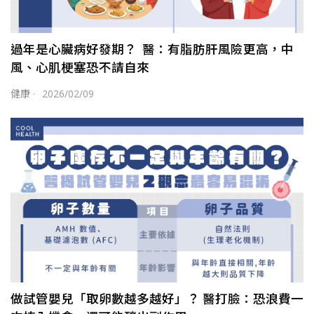
過年是心臟病好發期？ 醫：有脂肪肝風險更高，中
風、心肌梗塞恐不請自來
健康
·
2026/02/09
做試管嬰兒「取卵數越多越好」？ 醫打臉：恐浪費一