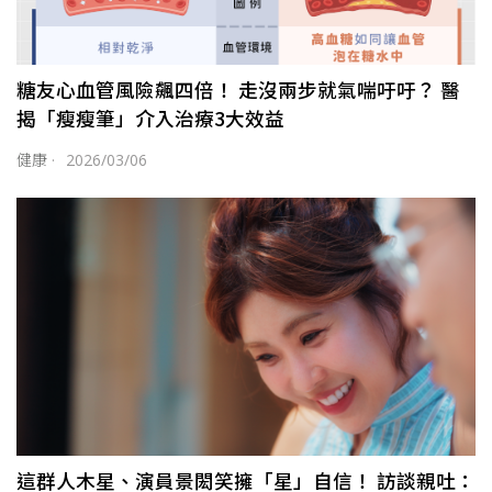
糖友心血管風險飆四倍！ 走沒兩步就氣喘吁吁？ 醫
揭「瘦瘦筆」介入治療3大效益
健康
·
2026/03/06
這群人木星、演員景閎笑擁「星」自信！ 訪談親吐：