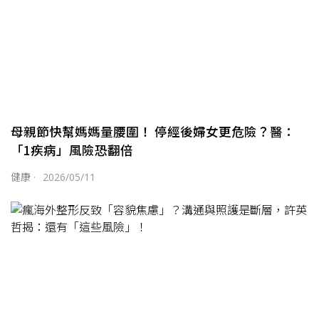
母親節快幫媽媽量腰圍！ 停經後婦女更危險？醫：
「1疾病」風險恐翻倍
健康
·
2026/05/11