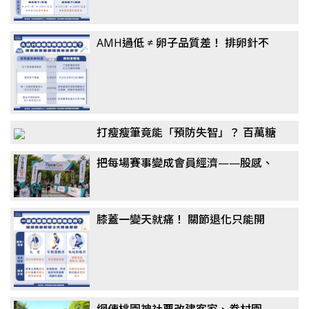
AMH過低 ≠ 卵子品質差！ 排卵針不
一定要打到高劑量？ 醫揭「聯合刺激
法」翻轉卵子品質
打瘦瘦筆竟能「預防失智」？ 百萬糖
友研究：semaglutide降阿茲海默風
把每場賽事變成會員經濟——股感、
險最高7成，醫揭關鍵機制
新達共同千萬投資 RaceGo 競賽咖，
搶攻運動賽事第一手數據
膝蓋一變天就痛！ 關節退化只能開
刀？ 醫揭「免手術」治療選擇：更適
合長者族群
網傳桃園神社要改建客家、眷村園