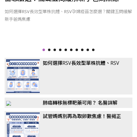
因
如何選擇RSV長效型單株抗體、RSV孕婦疫苗怎麼選？關鍵五問緩解
新手爸媽焦慮
如何選擇RSV長效型單株抗體、RSV
孕婦疫苗怎麼選？關鍵五問緩解新手
爸媽焦慮
肺癌轉移無標靶藥可用？ 名醫詳解
「免疫四藥聯合」！
試管媽媽別再為取卵數焦慮！醫揭正
確觀念：懷孕率、活產率比任何數據
都重要