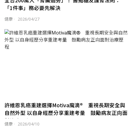
全台200萬人「腎臟過勞」！ 醫揭糖友護腎法則：
「1件事」務必要先解決
健康
·
2026/04/27
許維恩乳癌重建選擇Motiva魔滴® 重視長期安全與
自然外型 以自身經歷分享重建考量 鼓勵病友正向面
對治療歷程
健康
·
2026/04/10