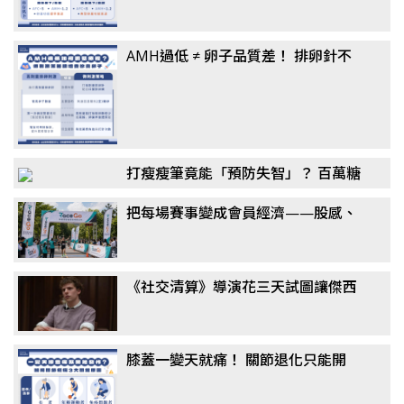
AMH過低 ≠ 卵子品質差！ 排卵針不
一定要打到高劑量？ 醫揭「聯合刺激
法」翻轉卵子品質
打瘦瘦筆竟能「預防失智」？ 百萬糖
友研究：semaglutide降阿茲海默風
把每場賽事變成會員經濟——股感、
險最高7成，醫揭關鍵機制
新達共同千萬投資 RaceGo 競賽咖，
搶攻運動賽事第一手數據
《社交清算》導演花三天試圖讓傑西
艾森柏格演出 曝：他不想再跟馬克祖
克柏混為一談
膝蓋一變天就痛！ 關節退化只能開
刀？ 醫揭「免手術」治療選擇：更適
合長者族群