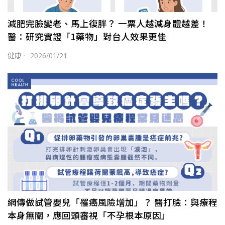
減肥完臉變老、馬上復胖？ 一票人越減身體越差！
醫：研究實證「1藥物」對台人效果更佳
健康
·
2026/01/21
網傳做試管嬰兒「罹癌風險增加」？ 醫打臉：與療程
本身無關，應回頭審視「不孕根本原因」