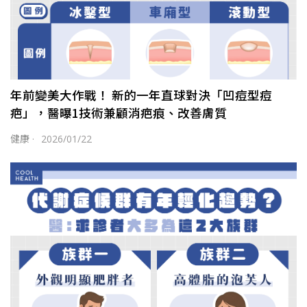
年前變美大作戰！ 新的一年直球對決「凹痘型痘
疤」，醫曝1技術兼顧消疤痕、改善膚質
健康
·
2026/01/22