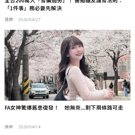
全台200萬人「腎臟過勞」！ 醫揭糖友護腎法則：
「1件事」務必要先解決
健康
·
2026/04/27
FA女神驚爆舊患復發！ 她無奈...剩下兩條路可走
娛樂
·
2026/04/14