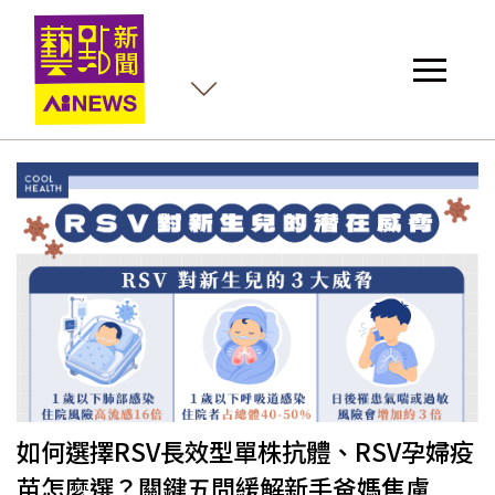
殺
如何選擇RSV長效型單株抗體、RSV孕婦疫
苗怎麼選？關鍵五問緩解新手爸媽焦慮