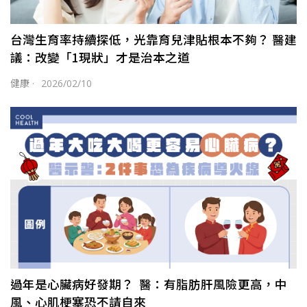
台灣生育率持續探低，光靠育兒津貼根本不夠？ 醫建
議：改變「1現狀」才是治本之道
健康
·
2026/02/10
過年是心臟病好發期？ 醫：有脂肪肝風險更高，中
風、心肌梗塞恐不請自來