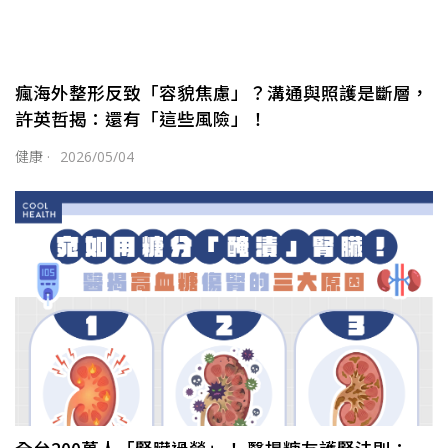
瘋海外整形反致「容貌焦慮」？溝通與照護是斷層，
許英哲揭：還有「這些風險」！
健康
·
2026/05/04