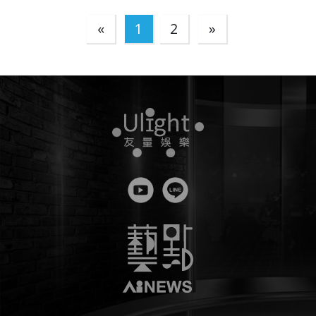
«
1
2
»