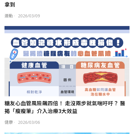
拿到
運動
·
2026/03/09
糖友心血管風險飆四倍！ 走沒兩步就氣喘吁吁？ 醫
揭「瘦瘦筆」介入治療3大效益
健康
·
2026/03/06