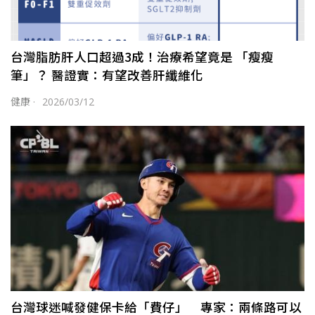
台灣脂肪肝人口超過3成！治療希望竟是 「瘦瘦
筆」？ 醫證實：有望改善肝纖維化
健康
·
2026/03/12
台灣球迷喊發健保卡給「費仔」 專家：兩條路可以