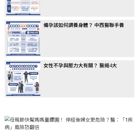
備孕該如何調養身體？ 中西醫聯手養
卵成顯學，醫揭真相：這「1類主
食」千萬別戒
女性不孕與壓力大有關？ 醫揭4大
「隱形殺手」：婆媳問題竟非主因