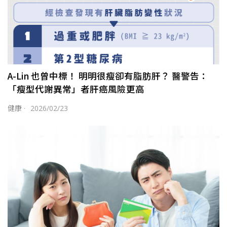
A-Lin 也曾中標！ 明明很瘦卻有脂肪肝？ 醫警告：
「瘦型代謝異常」者肝癌風險更高
健康
·
2026/02/23