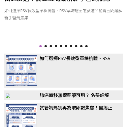
因
如何選擇RSV長效型單株抗體、RSV孕婦疫苗怎麼選？關鍵五問緩解
新手爸媽焦慮
如何選擇RSV長效型單株抗體、RSV
孕婦疫苗怎麼選？關鍵五問緩解新手
爸媽焦慮
肺癌轉移無標靶藥可用？ 名醫詳解
「免疫四藥聯合」！
試管媽媽別再為取卵數焦慮！醫揭正
確觀念：懷孕率、活產率比任何數據
都重要