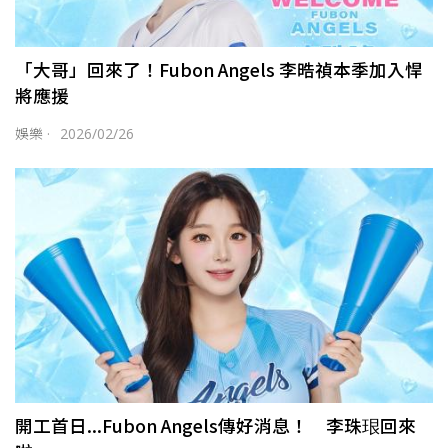
「大哥」回來了！Fubon Angels 李晧禎本季加入悍
將應援
娛樂
·
2026/02/26
開工首日...Fubon Angels傳好消息！ 李珠珢回來