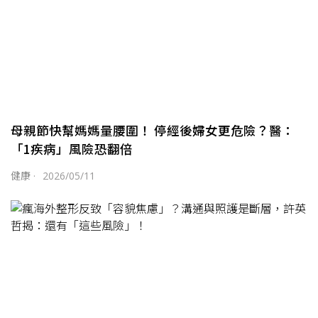
母親節快幫媽媽量腰圍！ 停經後婦女更危險？醫：
「1疾病」風險恐翻倍
健康
·
2026/05/11