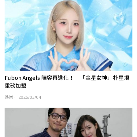
Fubon Angels 陣容再進化！ 「金星女神」朴星垠
重磅加盟
娛樂
·
2026/03/04