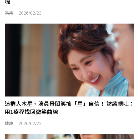
啦
娛樂
·
2026/02/23
這群人木星、演員景閎笑擁「星」自信！ 訪談親吐：
用1療程找回微笑曲線
健康
·
2026/02/23