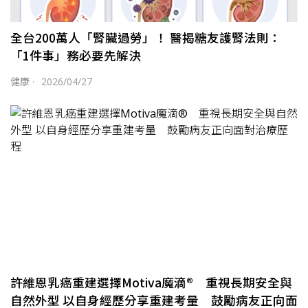
全台200萬人「腎臟過勞」！ 醫揭糖友護腎法則：
「1件事」務必要先解決
健康
·
2026/04/27
許維恩乳癌重建選擇Motiva魔滴® 重視長期安全與
自然外型 以自身經歷分享重建考量 鼓勵病友正向面