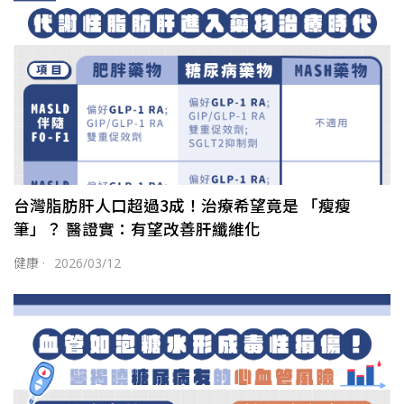
台灣脂肪肝人口超過3成！治療希望竟是 「瘦瘦
筆」？ 醫證實：有望改善肝纖維化
健康
·
2026/03/12