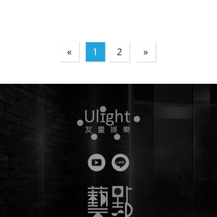
«
1
2
»