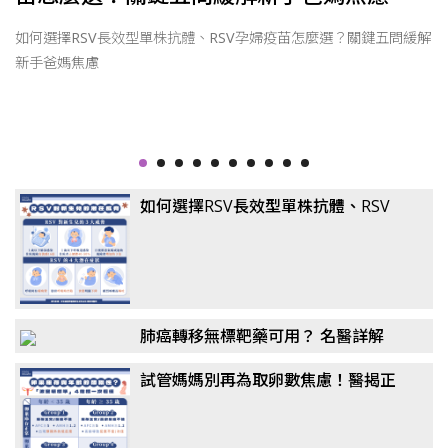
恐
如何選擇RSV長效型單株抗體、RSV孕婦疫苗怎麼選？關鍵五問緩解
新手爸媽焦慮
如何選擇RSV長效型單株抗體、RSV
孕婦疫苗怎麼選？關鍵五問緩解新手
爸媽焦慮
肺癌轉移無標靶藥可用？ 名醫詳解
「免疫四藥聯合」！
試管媽媽別再為取卵數焦慮！醫揭正
確觀念：懷孕率、活產率比任何數據
都重要