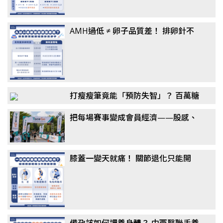
AMH過低 ≠ 卵子品質差！ 排卵針不
一定要打到高劑量？ 醫揭「聯合刺激
法」翻轉卵子品質
打瘦瘦筆竟能「預防失智」？ 百萬糖
友研究：semaglutide降阿茲海默風
把每場賽事變成會員經濟——股感、
險最高7成，醫揭關鍵機制
新達共同千萬投資 RaceGo 競賽咖，
搶攻運動賽事第一手數據
膝蓋一變天就痛！ 關節退化只能開
刀？ 醫揭「免手術」治療選擇：更適
合長者族群
備孕該如何調養身體？ 中西醫聯手養