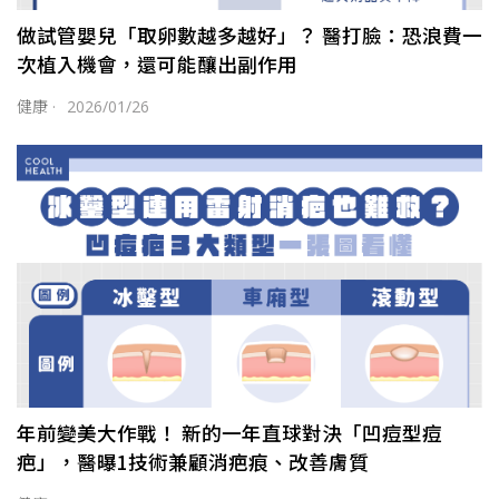
做試管嬰兒「取卵數越多越好」？ 醫打臉：恐浪費一
次植入機會，還可能釀出副作用
健康
·
2026/01/26
年前變美大作戰！ 新的一年直球對決「凹痘型痘
疤」，醫曝1技術兼顧消疤痕、改善膚質