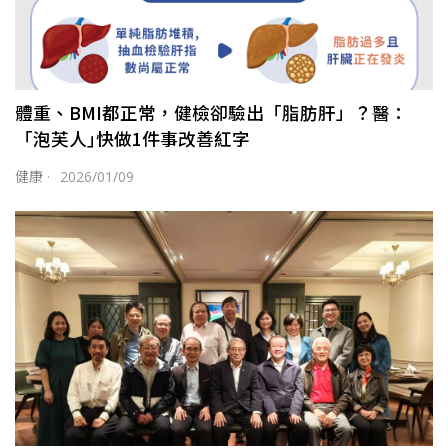
體重、BMI都正常，健檢卻驗出「脂肪肝」？醫：
「泡芙人｣快做1件事改善紅字
健康
·
2026/01/09