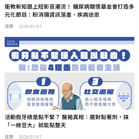
衛教新知跟上短影音潮流！ 糖尿病關懷基金會打造多
元化節目：盼消彌資訊落差、疾病迷思
健康
·
2026/01/07
活動假牙總是黏不緊？ 醫揭真相：選對黏著劑，抹
「一綠豆大」就能黏整天
健康
·
2026/01/07