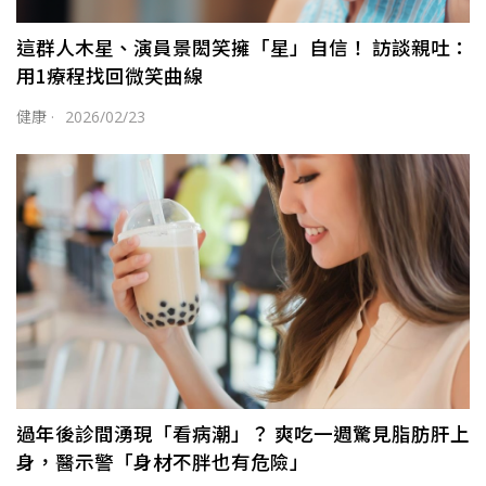
這群人木星、演員景閎笑擁「星」自信！ 訪談親吐：
用1療程找回微笑曲線
健康
·
2026/02/23
過年後診間湧現「看病潮」？ 爽吃一週驚見脂肪肝上
身，醫示警「身材不胖也有危險」