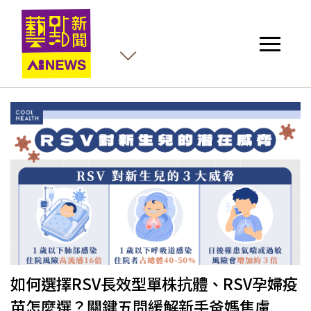
如何選擇RSV長效型單株抗體、RSV孕婦疫
苗怎麼選？關鍵五問緩解新手爸媽焦慮