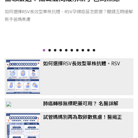
恐
如何選擇RSV長效型單株抗體、RSV孕婦疫苗怎麼選？關鍵五問緩解
新手爸媽焦慮
如何選擇RSV長效型單株抗體、RSV
孕婦疫苗怎麼選？關鍵五問緩解新手
爸媽焦慮
肺癌轉移無標靶藥可用？ 名醫詳解
「免疫四藥聯合」！
試管媽媽別再為取卵數焦慮！醫揭正
確觀念：懷孕率、活產率比任何數據
都重要