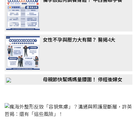
卵成顯學，醫揭真相：這「1類主
食」千萬別戒
女性不孕與壓力大有關？ 醫揭4大
「隱形殺手」：婆媳問題竟非主因
母親節快幫媽媽量腰圍！ 停經後婦女
更危險？醫：「1疾病」風險恐翻倍