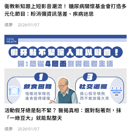
衛教新知跟上短影音潮流！ 糖尿病關懷基金會打造多
元化節目：盼消彌資訊落差、疾病迷思
健康
·
2026/01/07
活動假牙總是黏不緊？ 醫揭真相：選對黏著劑，抹
「一綠豆大」就能黏整天
健康
·
2026/01/07