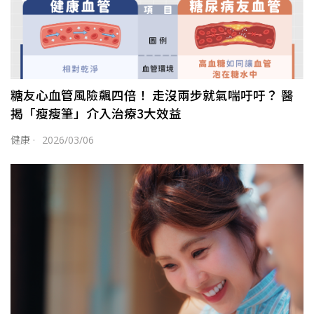
糖友心血管風險飆四倍！ 走沒兩步就氣喘吁吁？ 醫
揭「瘦瘦筆」介入治療3大效益
健康
·
2026/03/06