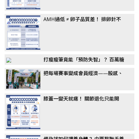
AMH過低 ≠ 卵子品質差！ 排卵針不
一定要打到高劑量？ 醫揭「聯合刺激
法」翻轉卵子品質
打瘦瘦筆竟能「預防失智」？ 百萬糖
友研究：semaglutide降阿茲海默風
把每場賽事變成會員經濟——股感、
險最高7成，醫揭關鍵機制
新達共同千萬投資 RaceGo 競賽咖，
搶攻運動賽事第一手數據
膝蓋一變天就痛！ 關節退化只能開
刀？ 醫揭「免手術」治療選擇：更適
合長者族群
備孕該如何調養身體？ 中西醫聯手養