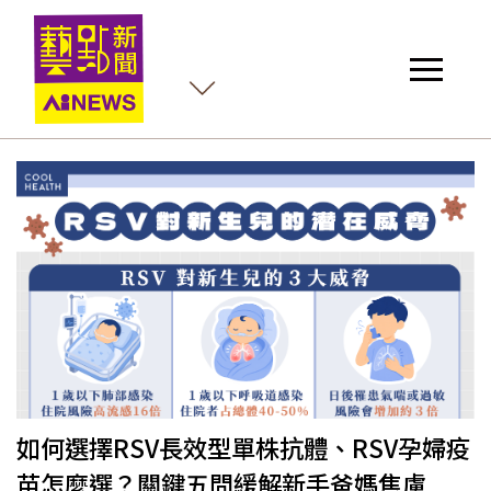
如何選擇RSV長效型單株抗體、RSV孕婦疫
苗怎麼選？關鍵五問緩解新手爸媽焦慮