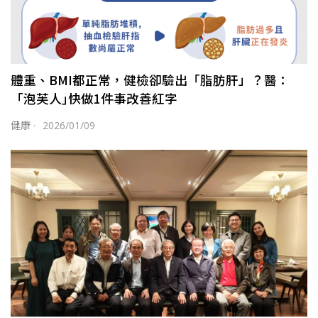
體重、BMI都正常，健檢卻驗出「脂肪肝」？醫：
「泡芙人｣快做1件事改善紅字
健康
·
2026/01/09