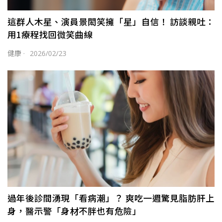
這群人木星、演員景閎笑擁「星」自信！ 訪談親吐：
用1療程找回微笑曲線
健康
·
2026/02/23
過年後診間湧現「看病潮」？ 爽吃一週驚見脂肪肝上
身，醫示警「身材不胖也有危險」