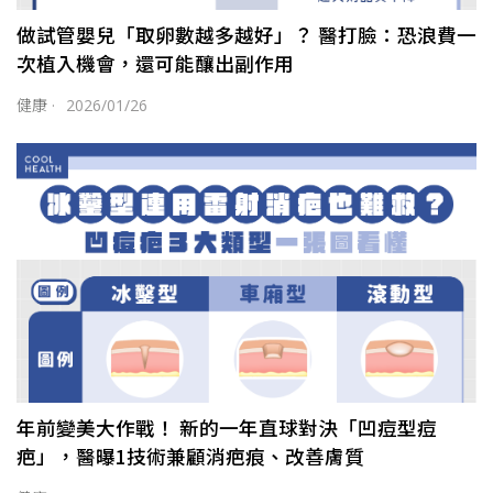
做試管嬰兒「取卵數越多越好」？ 醫打臉：恐浪費一
次植入機會，還可能釀出副作用
健康
·
2026/01/26
年前變美大作戰！ 新的一年直球對決「凹痘型痘
疤」，醫曝1技術兼顧消疤痕、改善膚質