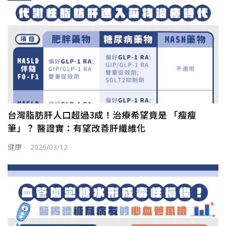
台灣脂肪肝人口超過3成！治療希望竟是 「瘦瘦
筆」？ 醫證實：有望改善肝纖維化
健康
·
2026/03/12