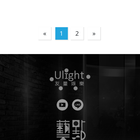
«
1
2
»