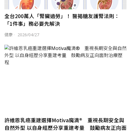
全台200萬人「腎臟過勞」！ 醫揭糖友護腎法則：
「1件事」務必要先解決
健康
·
2026/04/27
許維恩乳癌重建選擇Motiva魔滴® 重視長期安全與
自然外型 以自身經歷分享重建考量 鼓勵病友正向面