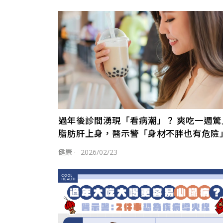
過年後診間湧現「看病潮」？ 爽吃一週驚
脂肪肝上身，醫示警「身材不胖也有危險
健康
·
2026/02/23