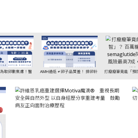
為取卵數焦慮！醫
AMH過低 ≠ 卵子品質差！ 排卵針
打瘦瘦筆竟能「預
懷孕率、活產率比
不一定要打到高劑量？ 醫揭「聯
萬糖友研究：semag
要
合刺激法」翻轉卵子品質
茲海默風險最高7
機制