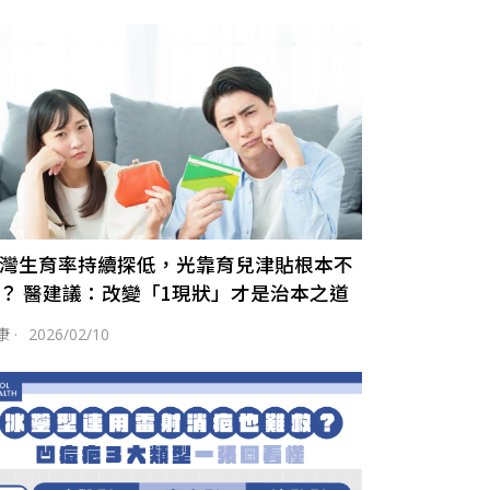
灣生育率持續探低，光靠育兒津貼根本不
？ 醫建議：改變「1現狀」才是治本之道
康
·
2026/02/10