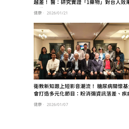
越差！ 醫：研究實證「1藥物」對台人效
更佳
健康
·
2026/01/21
衛教新知跟上短影音潮流！ 糖尿病關懷基
會打造多元化節目：盼消彌資訊落差、疾
迷思
健康
·
2026/01/07