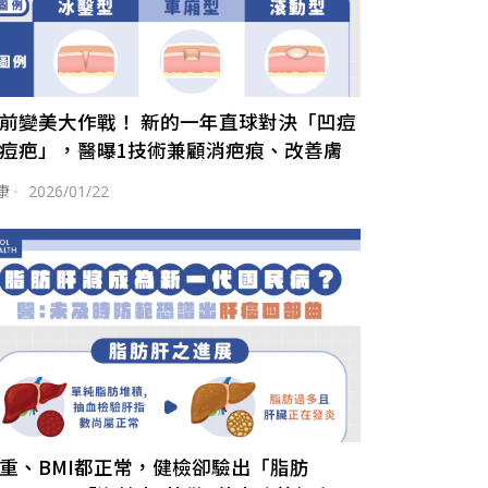
前變美大作戰！ 新的一年直球對決「凹痘
痘疤」，醫曝1技術兼顧消疤痕、改善膚
康
·
2026/01/22
重、BMI都正常，健檢卻驗出「脂肪