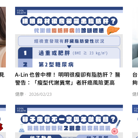
見
A-Lin 也曾中標！ 明明很瘦卻有脂肪肝？ 醫
台
」
警告：「瘦型代謝異常」者肝癌風險更高
夠
健康
·
2026/02/23
健