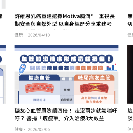
腎
許維恩乳癌重建選擇Motiva魔滴® 重視長
無
期安全與自然外型 以自身經歷分享重建考
切
量 鼓勵病友正向面對治療歷程
健康
·
2026/04/10
健
糖友心血管風險飆四倍！ 走沒兩步就氣喘吁
這
吁？ 醫揭「瘦瘦筆」介入治療3大效益
談
健康
·
2026/03/06
健