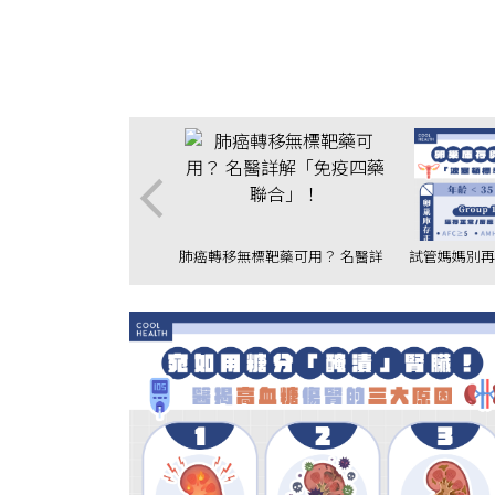
整形反致「容貌焦慮」？
肺癌轉移無標靶藥可用？ 名醫詳
試管媽媽別再
照護是斷層，許英哲揭：
解「免疫四藥聯合」！
揭正確觀念：
這些風險」！
任何數據都重