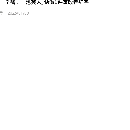
」？醫：「泡芙人｣快做1件事改善紅字
康
·
2026/01/09