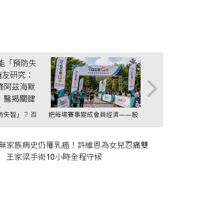
防失智」？ 百
把每場賽事變成會員經濟——股
膝蓋一變天就痛！ 關節
lutide降阿
感、新達共同千萬投資 RaceGo
開刀？ 醫揭「免手術」
成，醫揭關鍵
競賽咖，搶攻運動賽事第一手數
擇：更適合長者族群
據