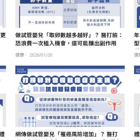
險更
做試管嬰兒「取卵數越多越好」？ 醫打臉：
年
恐浪費一次植入機會，還可能釀出副作用
型
質
健康
·
2026/01/26
健
體
網傳做試管嬰兒「罹癌風險增加」？ 醫打
體