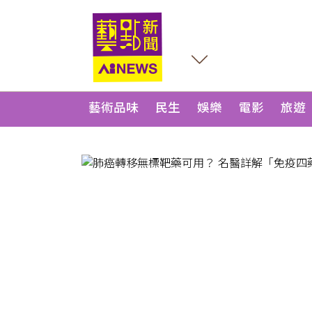
藝術品味
民生
娛樂
電影
旅遊
？溝通
有「這
，許英哲揭：