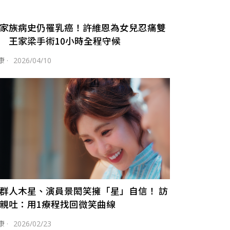
家族病史仍罹乳癌！許維恩為女兒忍痛雙
 王家梁手術10小時全程守候
康
·
2026/04/10
群人木星、演員景閎笑擁「星」自信！ 訪
親吐：用1療程找回微笑曲線
康
·
2026/02/23