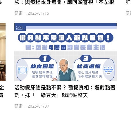
果
臉：與療程本身無關，應回頭審視「不孕根
肝
本原因」
健康
·
2026/01/15
健
金
活動假牙總是黏不緊？ 醫揭真相：選對黏著
病
劑，抹「一綠豆大」就能黏整天
健康
·
2026/01/07