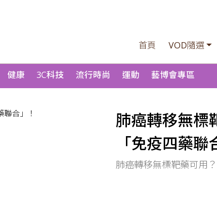
首頁
VOD隨選
健康
3C科技
流行時尚
運動
藝博會專區
肺癌轉移無標
「免疫四藥聯
肺癌轉移無標靶藥可用？