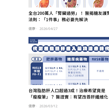
全台200萬人「腎臟過勞」！ 醫揭糖友護
法則：「1件事」務必要先解決
健康
·
2026/04/27
台灣脂肪肝人口超過3成！治療希望竟是
「瘦瘦筆」？ 醫證實：有望改善肝纖維化
健康
·
2026/03/12