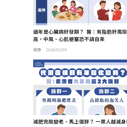
過年是心臟病好發期？ 醫：有脂肪肝風
高，中風、心肌梗塞恐不請自來
健康
·
2026/02/09
減肥完臉變老、馬上復胖？ 一票人越減身