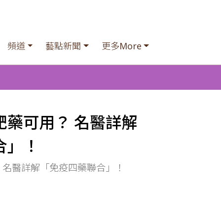
頻道
藝點新聞
更多More
靶藥可用？ 名醫詳解
合」！
 名醫詳解「免疫四藥聯合」！