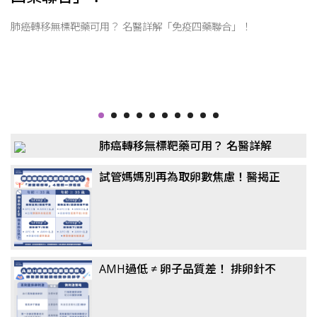
肺癌轉移無標靶藥可用？ 名醫詳解「免疫四藥聯合」！
肺癌轉移無標靶藥可用？ 名醫詳解
「免疫四藥聯合」！
試管媽媽別再為取卵數焦慮！醫揭正
確觀念：懷孕率、活產率比任何數據
都重要
AMH過低 ≠ 卵子品質差！ 排卵針不
一定要打到高劑量？ 醫揭「聯合刺激
法」翻轉卵子品質