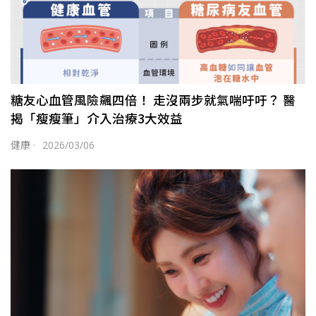
糖友心血管風險飆四倍！ 走沒兩步就氣喘吁吁？ 醫
揭「瘦瘦筆」介入治療3大效益
健康
·
2026/03/06