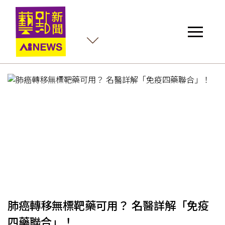
護
肺癌轉移無標靶藥可用？ 名醫詳解「免疫
四藥聯合」！