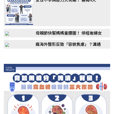
「隱形殺手」：婆媳問題竟非主因
母親節快幫媽媽量腰圍！ 停經後婦女
更危險？醫：「1疾病」風險恐翻倍
瘋海外整形反致「容貌焦慮」？溝通
與照護是斷層，許英哲揭：還有「這
些風險」！