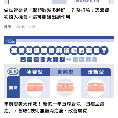
做試管嬰兒「取卵數越多越好」？ 醫打臉：恐浪費一
次植入機會，還可能釀出副作用
健康
·
2026/01/26
年前變美大作戰！ 新的一年直球對決「凹痘型痘
疤」，醫曝1技術兼顧消疤痕、改善膚質