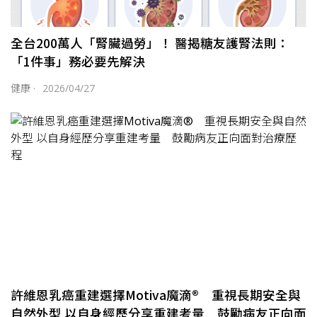
全台200萬人「腎臟過勞」！ 醫揭糖友護腎法則：
「1件事」務必要先解決
健康
·
2026/04/27
許維恩乳癌重建選擇Motiva魔滴® 重視長期安全與
自然外型 以自身經歷分享重建考量 鼓勵病友正向面