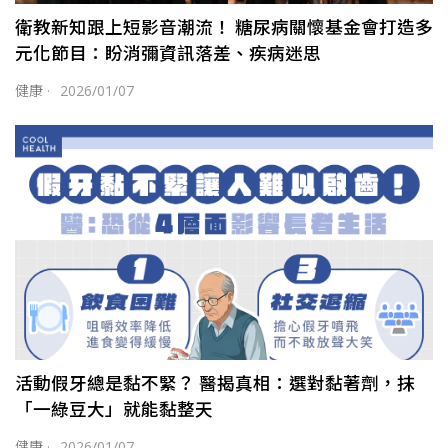
衛教新知跟上短影音潮流！ 糖尿病關懷基金會打造多
元化節目：盼消彌資訊落差、疾病迷思
健康
·
2026/01/07
活動假牙總是黏不緊？ 醫揭真相：選對黏著劑，抹
「一綠豆大」就能黏整天
健康
·
2026/01/07