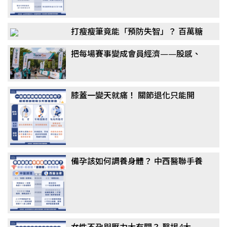
打瘦瘦筆竟能「預防失智」？ 百萬糖
友研究：semaglutide降阿茲海默風
把每場賽事變成會員經濟——股感、
險最高7成，醫揭關鍵機制
新達共同千萬投資 RaceGo 競賽咖，
搶攻運動賽事第一手數據
膝蓋一變天就痛！ 關節退化只能開
刀？ 醫揭「免手術」治療選擇：更適
合長者族群
備孕該如何調養身體？ 中西醫聯手養
卵成顯學，醫揭真相：這「1類主
食」千萬別戒
女性不孕與壓力大有關？ 醫揭4大