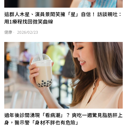
這群人木星、演員景閎笑擁「星」自信！ 訪談親吐：
用1療程找回微笑曲線
健康
·
2026/02/23
過年後診間湧現「看病潮」？ 爽吃一週驚見脂肪肝上
身，醫示警「身材不胖也有危險」