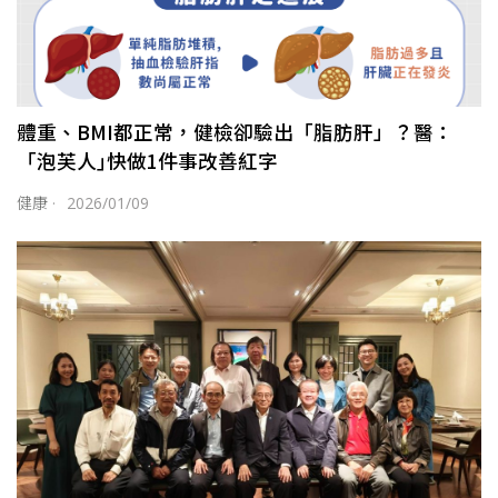
體重、BMI都正常，健檢卻驗出「脂肪肝」？醫：
「泡芙人｣快做1件事改善紅字
健康
·
2026/01/09