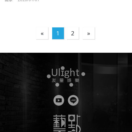
«
1
2
»