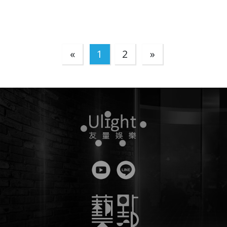
«
1
2
»