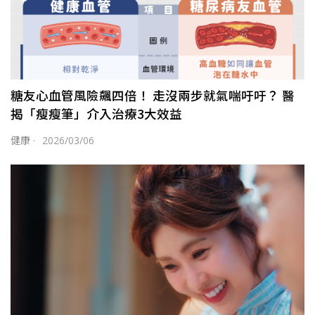
糖友心血管風險飆四倍！ 走沒兩步就氣喘吁吁？ 醫
揭「瘦瘦筆」介入治療3大效益
健康
·
2026/03/06