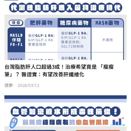
台灣脂肪肝人口超過3成！治療希望竟是 「瘦瘦
筆」？ 醫證實：有望改善肝纖維化
健康
·
2026/03/12