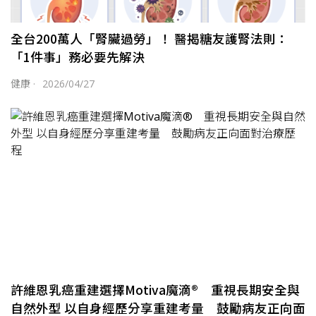
全台200萬人「腎臟過勞」！ 醫揭糖友護腎法則：
「1件事」務必要先解決
健康
·
2026/04/27
許維恩乳癌重建選擇Motiva魔滴® 重視長期安全與
自然外型 以自身經歷分享重建考量 鼓勵病友正向面