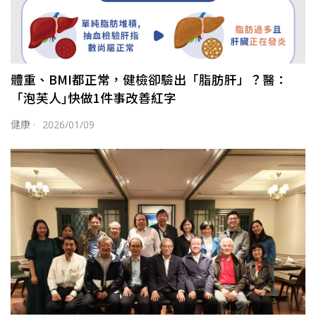
體重、BMI都正常，健檢卻驗出「脂肪肝」？醫：
「泡芙人｣快做1件事改善紅字
健康
·
2026/01/09