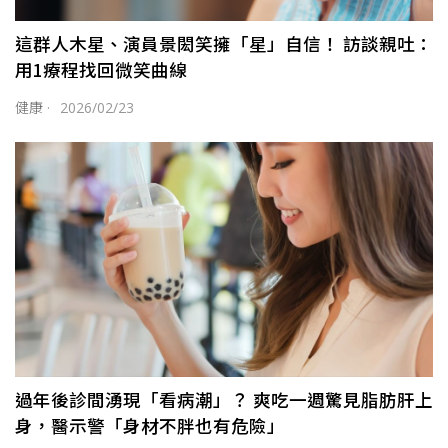
這群人木星、演員景閎笑擁「星」自信！ 訪談親吐：
用1療程找回微笑曲線
健康
·
2026/02/23
過年後診間湧現「看病潮」？ 爽吃一週驚見脂肪肝上
身，醫示警「身材不胖也有危險」