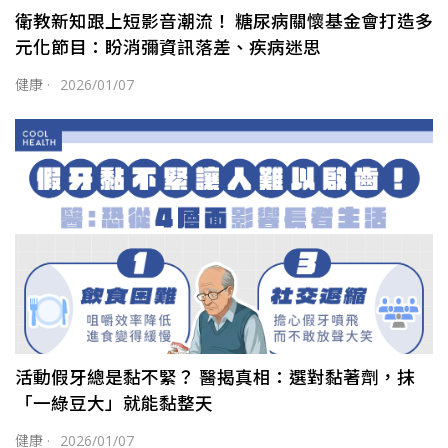
衛教新知跟上短影音潮流！ 糖尿病關懷基金會打造多
元化節目：盼消彌資訊落差、疾病迷思
健康
·
2026/01/07
活動假牙總是黏不緊？ 醫揭真相：選對黏著劑，抹
「一綠豆大」就能黏整天
健康
·
2026/01/07