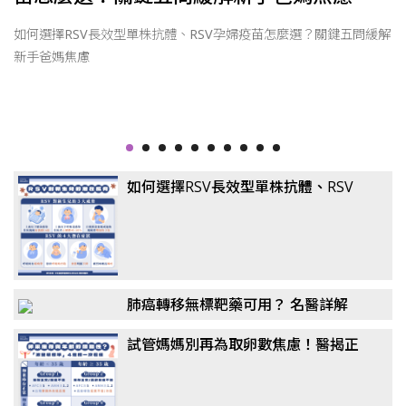
恐
如何選擇RSV長效型單株抗體、RSV孕婦疫苗怎麼選？關鍵五問緩解
新手爸媽焦慮
如何選擇RSV長效型單株抗體、RSV
孕婦疫苗怎麼選？關鍵五問緩解新手
爸媽焦慮
肺癌轉移無標靶藥可用？ 名醫詳解
「免疫四藥聯合」！
試管媽媽別再為取卵數焦慮！醫揭正
確觀念：懷孕率、活產率比任何數據
都重要