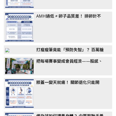
AMH過低 ≠ 卵子品質差！ 排卵針不
一定要打到高劑量？ 醫揭「聯合刺激
法」翻轉卵子品質
打瘦瘦筆竟能「預防失智」？ 百萬糖
友研究：semaglutide降阿茲海默風
把每場賽事變成會員經濟——股感、
險最高7成，醫揭關鍵機制
新達共同千萬投資 RaceGo 競賽咖，
搶攻運動賽事第一手數據
膝蓋一變天就痛！ 關節退化只能開
刀？ 醫揭「免手術」治療選擇：更適
合長者族群
備孕該如何調養身體？ 中西醫聯手養