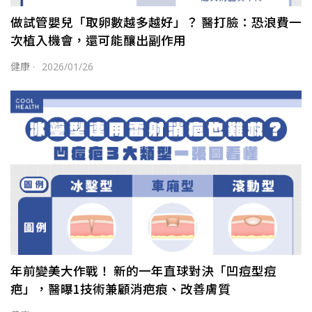
做試管嬰兒「取卵數越多越好」？ 醫打臉：恐浪費一
次植入機會，還可能釀出副作用
健康
·
2026/01/26
年前變美大作戰！ 新的一年直球對決「凹痘型痘
疤」，醫曝1技術兼顧消疤痕、改善膚質