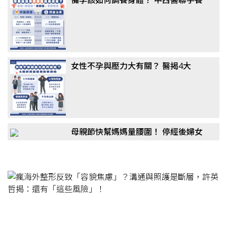
卵成顯學，醫揭真相：這「1類主
食」千萬別戒
女性不孕與壓力大有關？ 醫揭4大
「隱形殺手」：婆媳問題竟非主因
母親節快幫媽媽量腰圍！ 停經後婦女
更危險？醫：「1疾病」風險恐翻倍