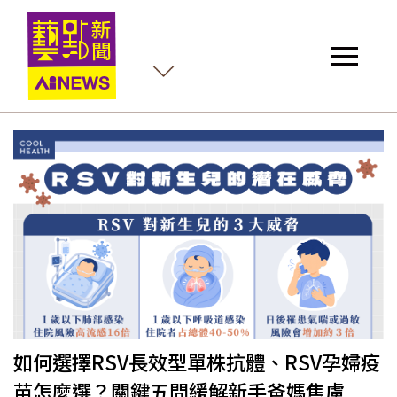
如何選擇RSV長效型單株抗體、RSV孕婦疫
苗怎麼選？關鍵五問緩解新手爸媽焦慮