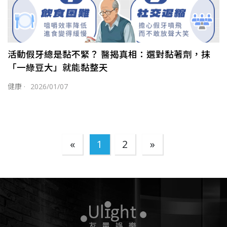
活動假牙總是黏不緊？ 醫揭真相：選對黏著劑，抹
「一綠豆大」就能黏整天
健康
·
2026/01/07
«
1
2
»