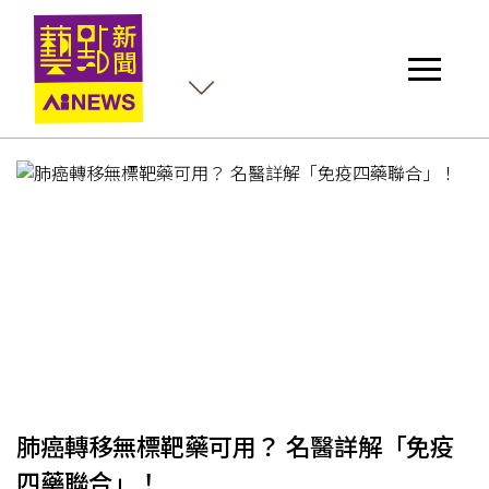
護
肺癌轉移無標靶藥可用？ 名醫詳解「免疫
四藥聯合」！