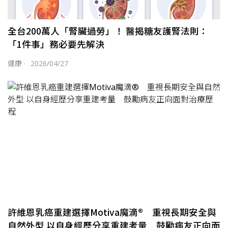
全台200萬人「腎臟過勞」！ 醫揭糖友護腎法則：
「1件事」務必要先解決
健康
·
2026/04/27
許維恩乳癌重建選擇Motiva魔滴® 重視長期安全與
自然外型 以自身經歷分享重建考量 鼓勵病友正向面