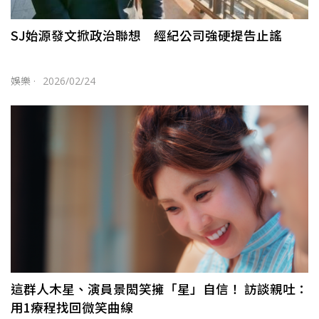
SJ始源發文掀政治聯想 經紀公司強硬提告止謠
娛樂
·
2026/02/24
這群人木星、演員景閎笑擁「星」自信！ 訪談親吐：
用1療程找回微笑曲線