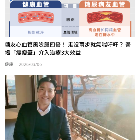
糖友心血管風險飆四倍！ 走沒兩步就氣喘吁吁？ 醫
揭「瘦瘦筆」介入治療3大效益
健康
·
2026/03/06