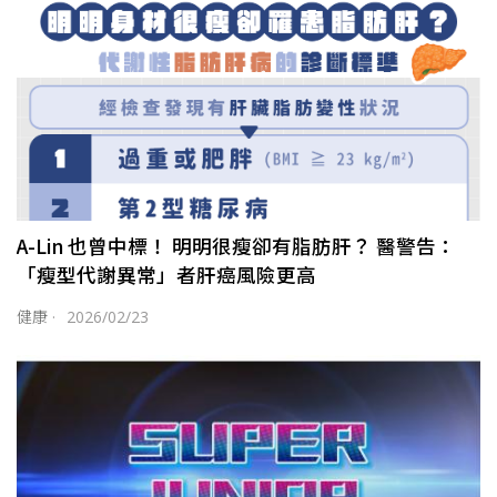
A-Lin 也曾中標！ 明明很瘦卻有脂肪肝？ 醫警告：
「瘦型代謝異常」者肝癌風險更高
健康
·
2026/02/23