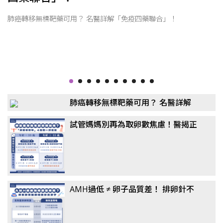
肺癌轉移無標靶藥可用？ 名醫詳解「免疫四藥聯合」！
肺癌轉移無標靶藥可用？ 名醫詳解
「免疫四藥聯合」！
試管媽媽別再為取卵數焦慮！醫揭正
確觀念：懷孕率、活產率比任何數據
都重要
AMH過低 ≠ 卵子品質差！ 排卵針不
一定要打到高劑量？ 醫揭「聯合刺激
法」翻轉卵子品質