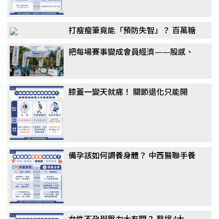
打瘦瘦筆竟能「預防失智」？ 百萬糖
友研究：semaglutide降阿茲海默風
把每場賽事變成會員經濟——股感、
險最高7成，醫揭關鍵機制
新達共同千萬投資 RaceGo 競賽咖，
搶攻運動賽事第一手數據
膝蓋一變天就痛！ 關節退化只能開
刀？ 醫揭「免手術」治療選擇：更適
合長者族群
備孕該如何調養身體？ 中西醫聯手養
卵成顯學，醫揭真相：這「1類主
食」千萬別戒
女性不孕與壓力大有關？ 醫揭4大