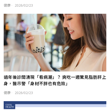
健康
·
2026/02/23
過年後診間湧現「看病潮」？ 爽吃一週驚見脂肪肝上
身，醫示警「身材不胖也有危險」
健康
·
2026/02/23