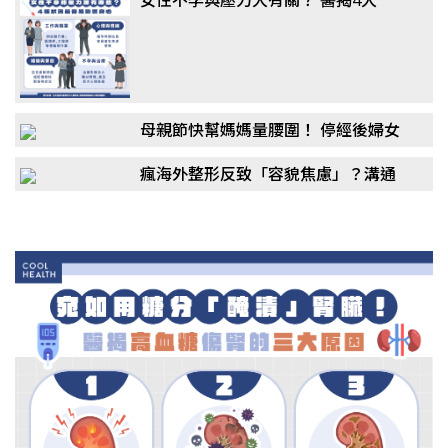
「隱形殺手」：婆媳問題竟非主因
母親節快幫媽媽量腰圍！ 停經後婦女
更危險？醫：「1疾病」風險恐翻倍
瘋海外整形反致「容貌焦慮」？溝通
與照護是斷層，許英哲揭：還有「這
些風險」！