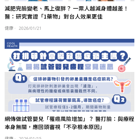
減肥完臉變老、馬上復胖？ 一票人越減身體越差！
醫：研究實證「1藥物」對台人效果更佳
健康
·
2026/01/21
網傳做試管嬰兒「罹癌風險增加」？ 醫打臉：與療程
本身無關，應回頭審視「不孕根本原因」
健康
·
2026/01/15