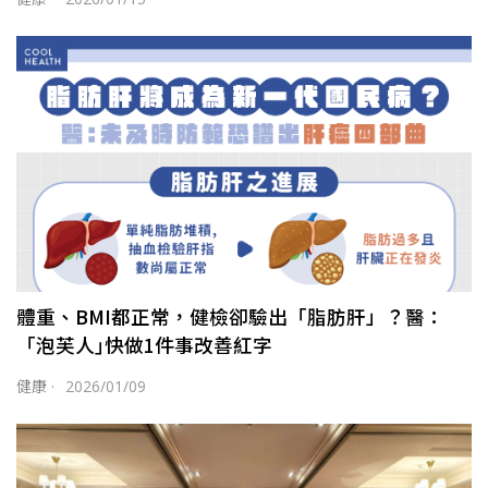
體重、BMI都正常，健檢卻驗出「脂肪肝」？醫：
「泡芙人｣快做1件事改善紅字
健康
·
2026/01/09