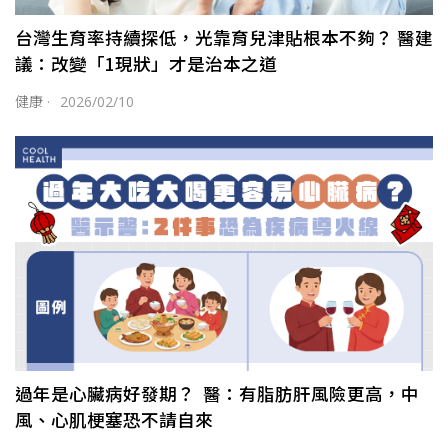
台灣生育率持續探低，光靠育兒津貼根本不夠？ 醫建
議：改變「1現狀」才是治本之道
健康
·
2026/02/10
過年是心臟病好發期？ 醫：有脂肪肝風險更高，中
風、心肌梗塞恐不請自來