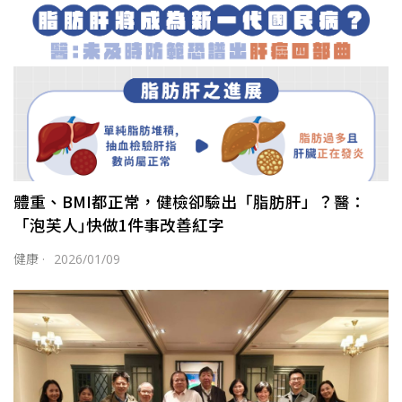
體重、BMI都正常，健檢卻驗出「脂肪肝」？醫：
「泡芙人｣快做1件事改善紅字
健康
·
2026/01/09