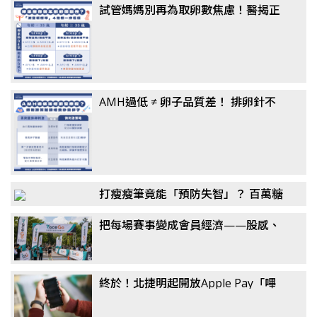
試管媽媽別再為取卵數焦慮！醫揭正
確觀念：懷孕率、活產率比任何數據
都重要
AMH過低 ≠ 卵子品質差！ 排卵針不
一定要打到高劑量？ 醫揭「聯合刺激
法」翻轉卵子品質
打瘦瘦筆竟能「預防失智」？ 百萬糖
友研究：semaglutide降阿茲海默風
把每場賽事變成會員經濟——股感、
險最高7成，醫揭關鍵機制
新達共同千萬投資 RaceGo 競賽咖，
搶攻運動賽事第一手數據
終於！北捷明起開放Apple Pay「嗶
進站」 設定教學一次看