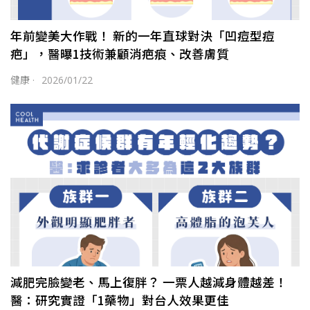
年前變美大作戰！ 新的一年直球對決「凹痘型痘
疤」，醫曝1技術兼顧消疤痕、改善膚質
健康
·
2026/01/22
減肥完臉變老、馬上復胖？ 一票人越減身體越差！
醫：研究實證「1藥物」對台人效果更佳