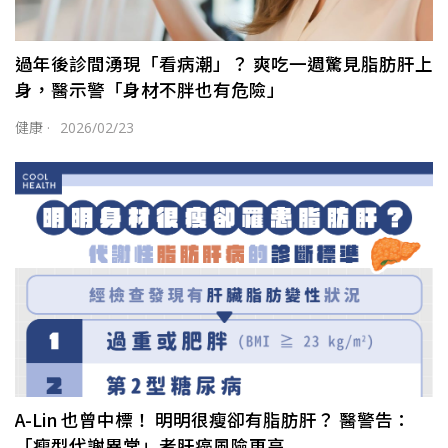
過年後診間湧現「看病潮」？ 爽吃一週驚見脂肪肝上
身，醫示警「身材不胖也有危險」
健康
·
2026/02/23
A-Lin 也曾中標！ 明明很瘦卻有脂肪肝？ 醫警告：
「瘦型代謝異常」者肝癌風險更高