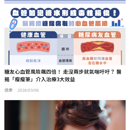
糖友心血管風險飆四倍！ 走沒兩步就氣喘吁吁？ 醫
揭「瘦瘦筆」介入治療3大效益
健康
·
2026/03/06