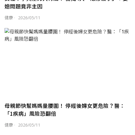
媳問題竟非主因
健康
·
2026/05/11
母親節快幫媽媽量腰圍！ 停經後婦女更危險？醫：
「1疾病」風險恐翻倍
健康
·
2026/05/11