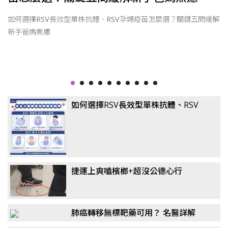
如何選擇RSV長效型單株抗體、RSV孕婦疫苗怎麼選？關鍵五問緩解
新手爸媽焦慮
如何選擇RSV長效型單株抗體、RSV
孕婦疫苗怎麼選？關鍵五問緩解新手
爸媽焦慮
捷運上爽嗑檳榔+超沒公德心行
徑！ 北捷「罰兩次」他破財3千元
肺癌轉移無標靶藥可用？ 名醫詳解
「免疫四藥聯合」！