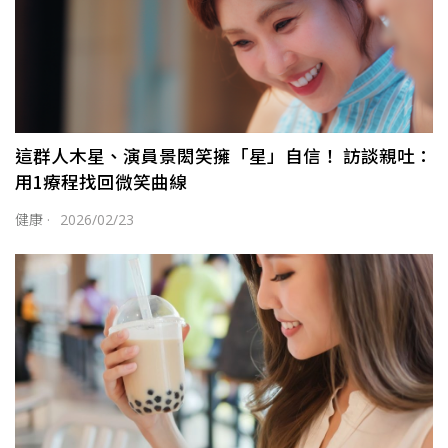
這群人木星、演員景閎笑擁「星」自信！ 訪談親吐：
用1療程找回微笑曲線
健康
·
2026/02/23