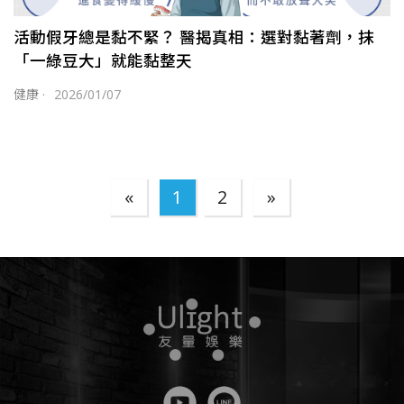
活動假牙總是黏不緊？ 醫揭真相：選對黏著劑，抹
「一綠豆大」就能黏整天
健康
·
2026/01/07
«
1
2
»