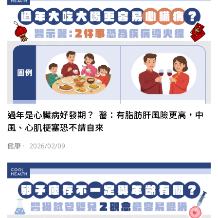
過年是心臟病好發期？ 醫：有脂肪肝風險更高，中
風、心肌梗塞恐不請自來
健康
·
2026/02/09