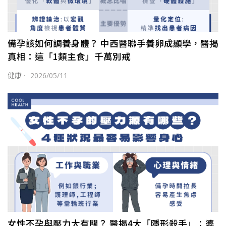
備孕該如何調養身體？ 中西醫聯手養卵成顯學，醫揭
真相：這「1類主食」千萬別戒
健康
·
2026/05/11
女性不孕與壓力大有關？ 醫揭4大「隱形殺手」：婆