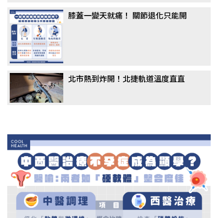
膝蓋一變天就痛！ 關節退化只能開
刀？ 醫揭「免手術」治療選擇：更適
合長者族群
北市熱到炸開！北捷軌道溫度直直
升 巡檢結果曝光