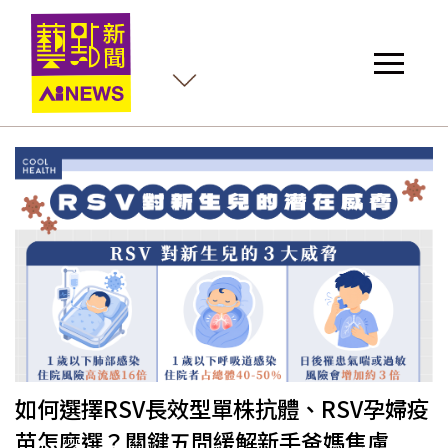
檢
如何選擇RSV長效型單株抗體、RSV孕婦疫
苗怎麼選？關鍵五問緩解新手爸媽焦慮