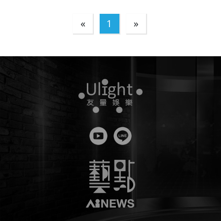
«
1
»