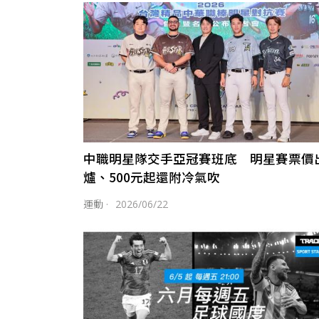
中職明星隊交手亞冠賽班底 明星賽票價
爐、500元起還附冷氣吹
運動
·
2026/06/22