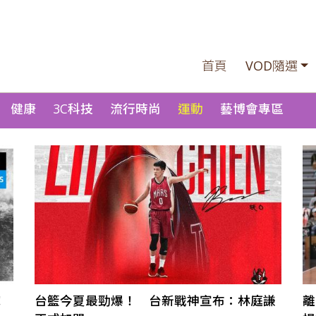
首頁
VOD隨選
健康
3C科技
流行時尚
運動
藝博會專區
！
台籃今夏最勁爆！ 台新戰神宣布：林庭謙
離