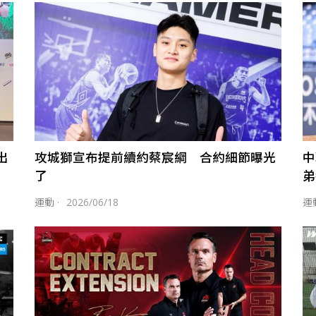
出
攻城獅宣布提前續約蔡宸綱 合約細節曝光
中
了
弟
運動
·
2026/06/18
運