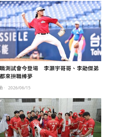
職測試會今登場 李灝宇哥哥、李勛傑弟
都來拚職棒夢
動
·
2026/06/15