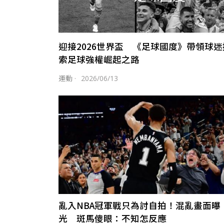
迎接2026世界盃 《足球國度》帶領球迷
索足球強權崛起之路
運動
·
2026/06/13
亂入NBA冠軍戰只為討自拍！混亂畫面曝
光 斑馬傻眼：不知怎反應