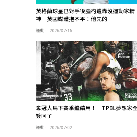
英格蘭球星巴對手後腦杓遭轟沒運動家精
神 英國媒體抱不平：他先的
運動
·
2026/07/16
奪冠人馬下賽季繼續用！ TPBL夢想家
簽回了
運動
·
2026/07/02