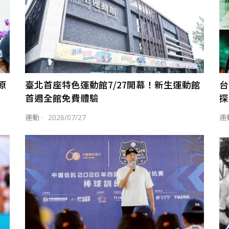
原
臺北首座特色運動館7/27開幕！新生運動館
台
首週全館免費體驗
探
運動
·
2026/07/27
運