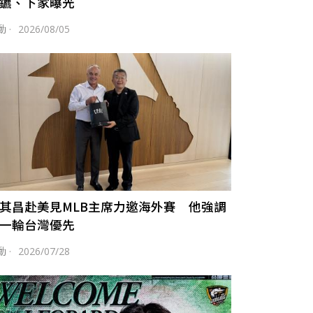
鑣、下家曝光
動
·
2026/08/05
其昌赴美見MLB主席力邀海外賽 他強調
一輪台灣優先
動
·
2026/07/28