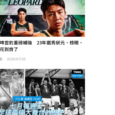
啤雲豹重磅補強 23年選秀狀元、榜眼、
花到齊了
動
·
2026/07/20