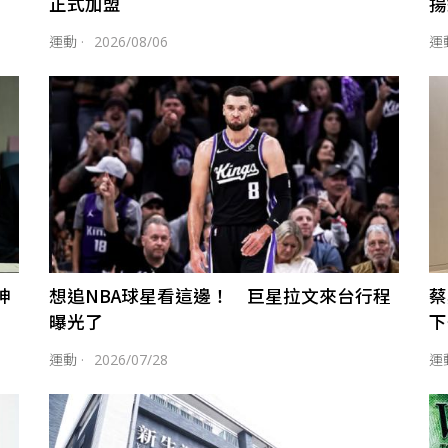
正式加盟
揚
運動
·
2026/08/06
運
神
想追NBA球星看這邊！ 巨星拉文來台行程
蔡
曝光了
下
運動
·
2026/07/28
運