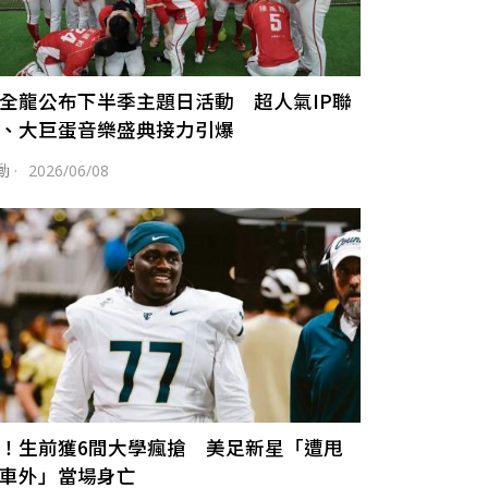
全龍公布下半季主題日活動 超人氣IP聯
、大巨蛋音樂盛典接力引爆
動
·
2026/06/08
！生前獲6間大學瘋搶 美足新星「遭甩
車外」當場身亡