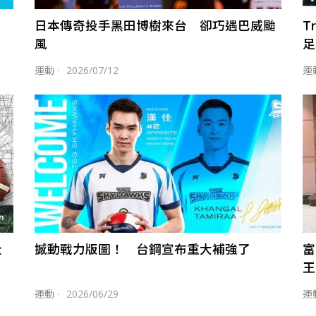
日本傳奇投手黑田博樹來台 卻巧遇巴威颱
T
風
足
運動
·
2026/07/12
運
全
撼動戰力版圖！ 台鋼宣布重大補強了
富
王
運動
·
2026/06/29
運