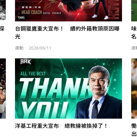
探
台鋼獵鷹重大宣布！ 續約外籍教頭原因曝
味
光
名
運動
·
2026/06/11
運
洋基工程重大宣布 總教練被換掉了！
慟
出