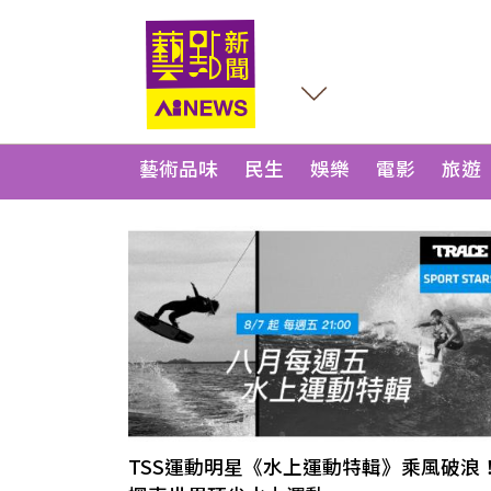
藝術品味
民生
娛樂
電影
旅遊
TSS運動明星《水上運動特輯》乘風破浪