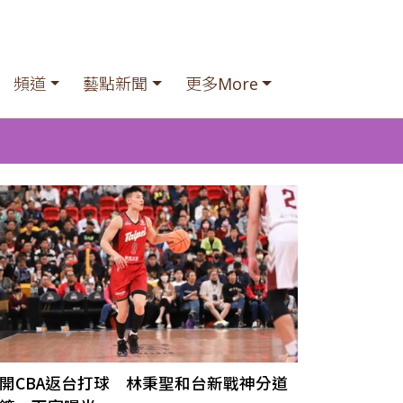
頻道
藝點新聞
更多More
開CBA返台打球 林秉聖和台新戰神分道