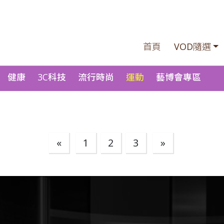
首頁
VOD隨選
健康
3C科技
流行時尚
運動
藝博會專區
«
1
2
3
»