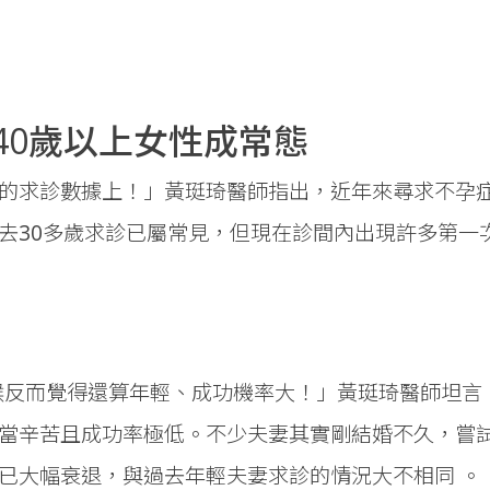
40歲以上女性成常態
的求診數據上！」黃珽琦醫師指出，近年來尋求不孕
去30多歲求診已屬常見，但現在診間內出現許多第一
時候反而覺得還算年輕、成功機率大！」黃珽琦醫師坦言
當辛苦且成功率極低。不少夫妻其實剛結婚不久，嘗
已大幅衰退，與過去年輕夫妻求診的情況大不相同 。