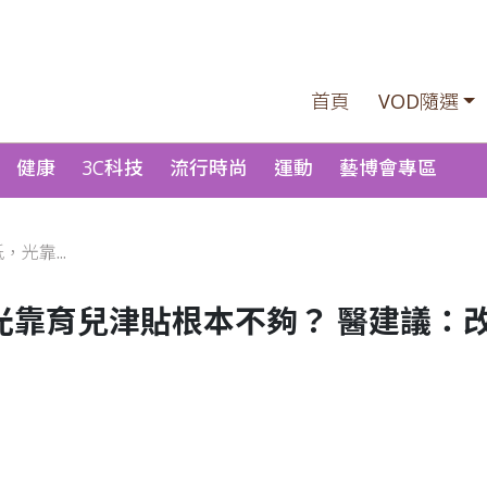
首頁
VOD隨選
健康
3C科技
流行時尚
運動
藝博會專區
光靠...
光靠育兒津貼根本不夠？ 醫建議：