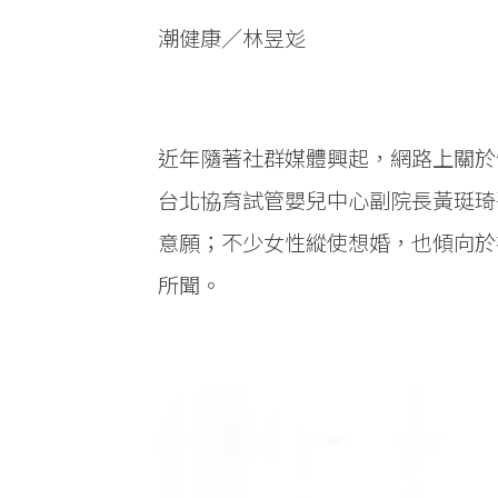
潮健康／林昱彣
近年隨著社群媒體興起，網路上關於
台北協育試管嬰兒中心副院長黃珽琦
意願；不少女性縱使想婚，也傾向於
所聞。