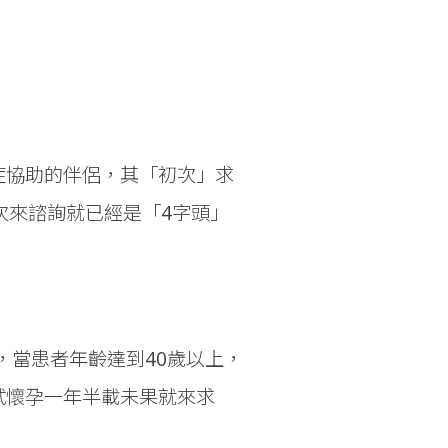
症協助的伴侶，其「初次」求
次來諮詢就已經是「4字頭」
，當患者年齡達到40歲以上，
試懷孕一年半載未果就來求