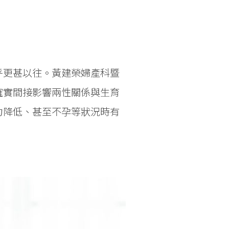
乎更甚以往。黃建榮婦產科暨
確實間接影響兩性關係與生育
力降低、甚至不孕等狀況時有