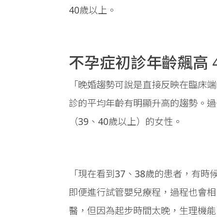
40歲以上。
不孕症初診年齡飆高 
「晚婚趨勢可說是直接反映在臨床端
診的平均年齡有明顯升高的趨勢。過
（39、40歲以上）的女性。
「現在看到37、38歲的患者，有
即便進行試管嬰兒療程，過程也會相
醫，但因為起步時間太晚，生理機能