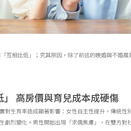
率「互相比低」；究其原因，除了前述的晚婚與不婚風
低」 高房價與育兒成本成硬傷
實對生育率造成顯著影響：女性自主性提升，傳統性
生劇烈變化。男性開始出現「求偶焦慮」，在雙方對