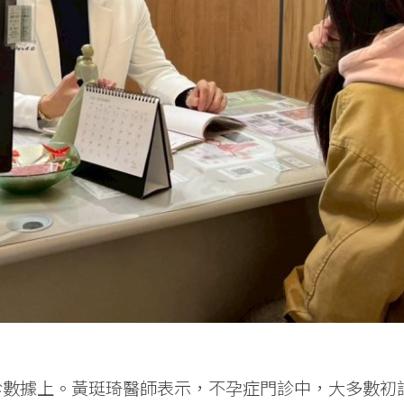
診數據上。黃珽琦醫師表示，不孕症門診中，大多數初