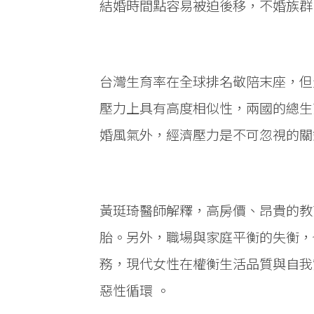
結婚時間點容易被迫後移，不婚族群
台灣生育率在全球排名敬陪末座，但
壓力上具有高度相似性，兩國的總生
婚風氣外，經濟壓力是不可忽視的關
黃珽琦醫師解釋，高房價、昂貴的教
胎。另外，職場與家庭平衡的失衡，
務，現代女性在權衡生活品質與自我
惡性循環 。