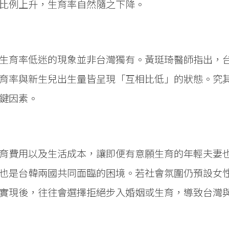
比例上升，生育率自然隨之下降。
生育率低迷的現象並非台灣獨有。黃珽琦醫師指出，
育率與新生兒出生量皆呈現「互相比低」的狀態。究
鍵因素。
育費用以及生活成本，讓即便有意願生育的年輕夫妻
也是台韓兩國共同面臨的困境。若社會氛圍仍預設女
實現後，往往會選擇拒絕步入婚姻或生育，導致台灣