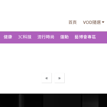
首頁
VOD隨選
健康
3C科技
流行時尚
運動
藝博會專區
«
»