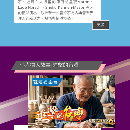
家。這場令人振奮的節目將呈現Marcin、
Lucie Horsch、Sheku Kanneh-Mason等人
的精彩演出，致敬新一代音樂家為古典音樂界
注入的新活力、熱情與精湛技藝。
更多
小人物大故事-進擊的台灣