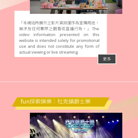
「本網站所展示之影片資訊僅作為宣傳用途，
無涉及任何實際之觀看或直播行為。」 The
video information presented on this
website is intended solely for promotional
use and does not constitute any form of
actual viewing or live streaming.
更多
fun探索娛樂：杜克鎮爵士樂