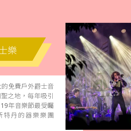
爵士樂
規模最大的免費戶外爵士音
朝聖之地，每年吸引
19年音樂節最受矚
斯特丹的器樂樂團