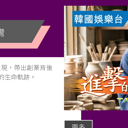
灣
呈現，帶出創業背後
的生命軌跡。
更多