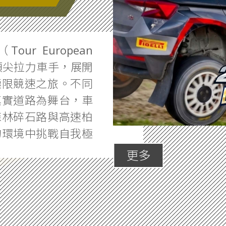
ur European
的頂尖拉力車手，展開
極限競速之旅。不同
真實道路為舞台，車
森林碎石路與高速柏
的環境中挑戰自我極
更多