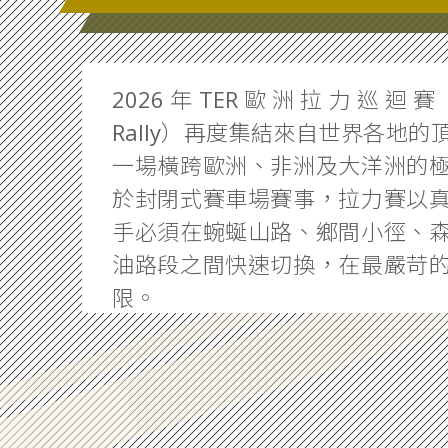
2026年TER歐洲拉力巡迴賽（To
Rally）再度集結來自世界各地
一場橫跨歐洲、非洲及大洋洲的
於封閉式賽車場賽事，拉力賽以
手必須在蜿蜒山路、鄉間小徑、
油路段之間快速切換，在最嚴苛
限。