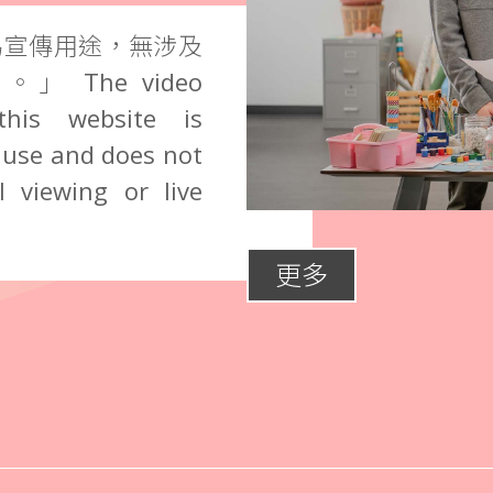
為宣傳用途，無涉及
The video
this website is
 use and does not
 viewing or live
更多