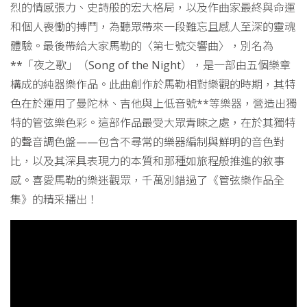
烈的情感張力、史詩般的宏大格局，以及作曲家最終與命運
和個人喪慟的搏鬥，為聽眾帶來一段難忘且感人至深的靈魂
體驗。最後帶給大家馬勒的〈第七號交響曲〉，別名為
**「夜之歌」（Song of the Night），是一部由五個樂章
構成的純器樂作品。此曲創作於馬勒相對樂觀的時期，其特
色在於運用了曼陀林、吉他與上低音號**等樂器，營造出獨
特的管弦樂色彩。這部作品最受大眾青睞之處，在於其獨特
的聲音調色盤——包含不尋常的樂器編制與鮮明的音色對
比，以及其深具表現力的本質和那種如旅程般推進的敘事
感。喜愛馬勒的樂迷觀眾，千萬別錯過了《管弦樂作品全
集》的精采播出！