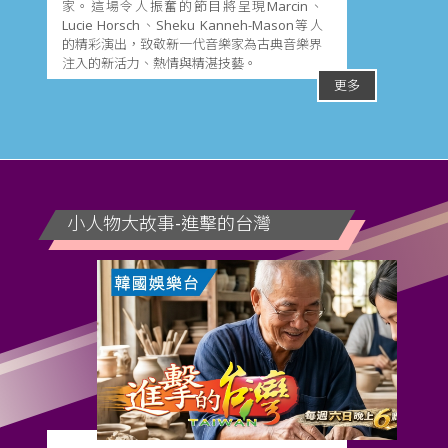
家。這場令人振奮的節目將呈現Marcin、
Lucie Horsch、Sheku Kanneh-Mason等人
的精彩演出，致敬新一代音樂家為古典音樂界
注入的新活力、熱情與精湛技藝。
更多
小人物大故事-進擊的台灣