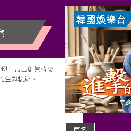
灣
呈現，帶出創業背後
的生命軌跡。
更多