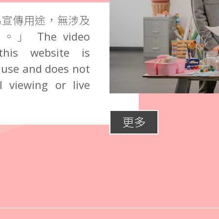
為宣傳用途，無涉及
The video
this website is
 use and does not
 viewing or live
更多