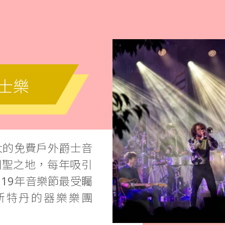
爵士樂
規模最大的免費戶外爵士音
朝聖之地，每年吸引
19年音樂節最受矚
斯特丹的器樂樂團