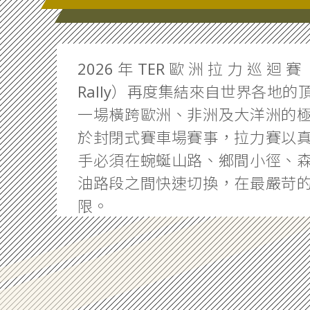
2026年TER歐洲拉力巡迴賽（To
Rally）再度集結來自世界各地
一場橫跨歐洲、非洲及大洋洲的
於封閉式賽車場賽事，拉力賽以
手必須在蜿蜒山路、鄉間小徑、
油路段之間快速切換，在最嚴苛
限。