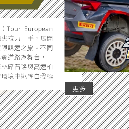
ur European
的頂尖拉力車手，展開
極限競速之旅。不同
真實道路為舞台，車
森林碎石路與高速柏
的環境中挑戰自我極
更多