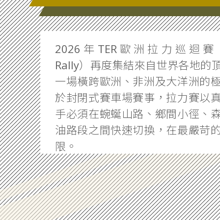
2026年TER歐洲拉力巡迴賽（To
Rally）再度集結來自世界各地
一場橫跨歐洲、非洲及大洋洲的
於封閉式賽車場賽事，拉力賽以
手必須在蜿蜒山路、鄉間小徑、
油路段之間快速切換，在最嚴苛
限。