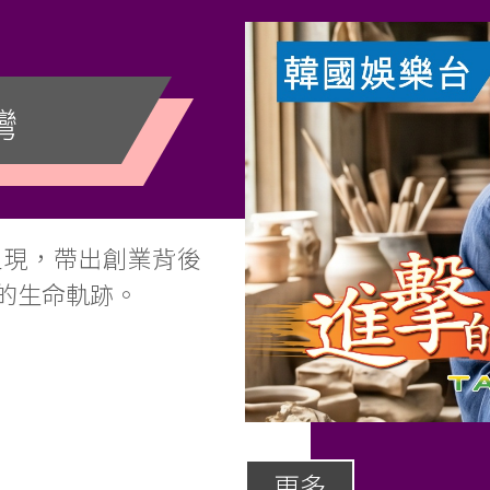
灣
呈現，帶出創業背後
的生命軌跡。
更多