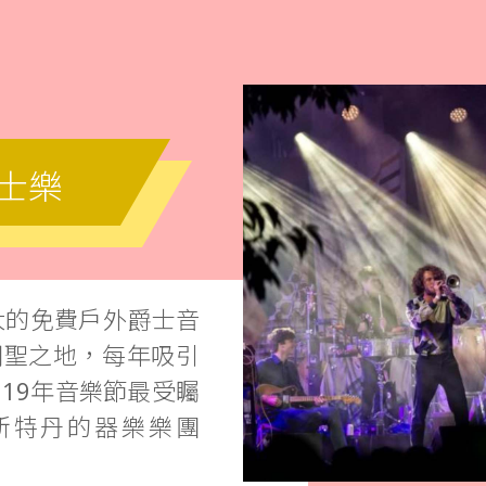
爵士樂
規模最大的免費戶外爵士音
朝聖之地，每年吸引
19年音樂節最受矚
斯特丹的器樂樂團