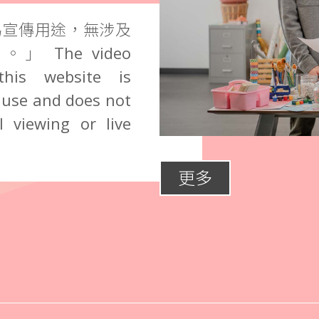
為宣傳用途，無涉及
The video
this website is
 use and does not
 viewing or live
更多