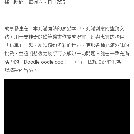
播出時間：每週六、日 17:55
故事發生在一本充滿魔法的素描本中，充滿創意的塗鴉女
孩，用一支神奇的鉛筆讓畫作變成現實。她與忠實的夥伴
「鉛筆」一起，創造繽紛多彩的世界，克服各種充滿趣味的
挑戰，並證明想像力幾乎可以解決一切問題。隨著一聲充滿
活力的「Doodle oodle doo！」，每一個想法都能化為一
場精彩的冒險。