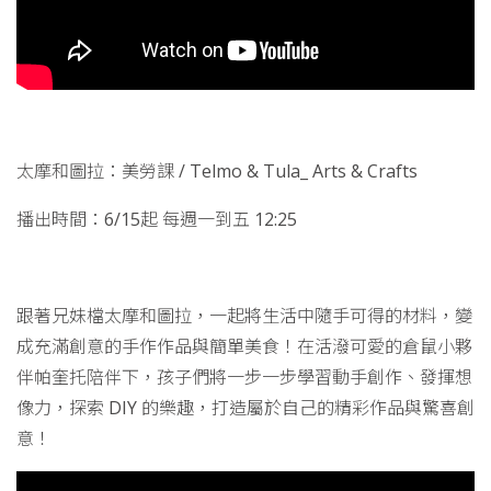
太摩和圖拉：美勞課 / Telmo & Tula_ Arts & Crafts
播出時間：6/15起 每週一到五 12:25
跟著兄妹檔太摩和圖拉，一起將生活中隨手可得的材料，變
成充滿創意的手作作品與簡單美食！在活潑可愛的倉鼠小夥
伴帕奎托陪伴下，孩子們將一步一步學習動手創作、發揮想
像力，探索 DIY 的樂趣，打造屬於自己的精彩作品與驚喜創
意！