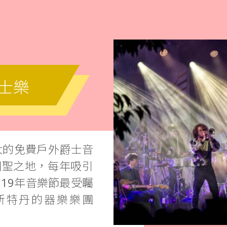
爵士樂
規模最大的免費戶外爵士音
朝聖之地，每年吸引
19年音樂節最受矚
斯特丹的器樂樂團