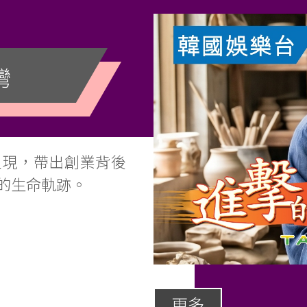
灣
呈現，帶出創業背後
的生命軌跡。
更多