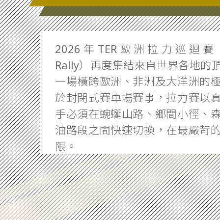
2026年TER歐洲拉力巡迴賽（To
Rally）再度集結來自世界各地
一場橫跨歐洲、非洲及大洋洲的
於封閉式賽車場賽事，拉力賽以
手必須在蜿蜒山路、鄉間小徑、
油路段之間快速切換，在最嚴苛
限。