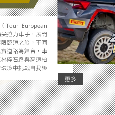
ur European
的頂尖拉力車手，展開
極限競速之旅。不同
真實道路為舞台，車
森林碎石路與高速柏
的環境中挑戰自我極
更多