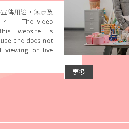
為宣傳用途，無涉及
The video
this website is
 use and does not
 viewing or live
更多