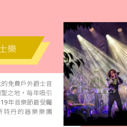
爵士樂
規模最大的免費戶外爵士音
朝聖之地，每年吸引
19年音樂節最受矚
斯特丹的器樂樂團