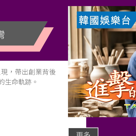
灣
呈現，帶出創業背後
的生命軌跡。
更多