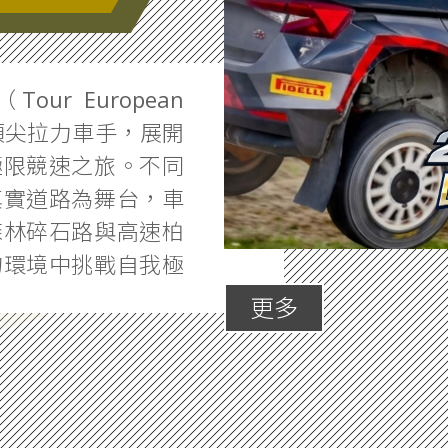
ur European
的頂尖拉力車手，展開
極限競速之旅。不同
真實道路為舞台，車
森林碎石路與高速柏
的環境中挑戰自我極
更多