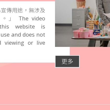
為宣傳用途，無涉及
The video
this website is
 use and does not
 viewing or live
更多