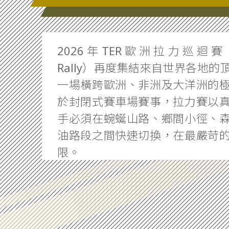
2026年TER歐洲拉力巡迴賽（To
Rally）再度集結來自世界各地
一場橫跨歐洲、非洲及大洋洲的
於封閉式賽車場賽事，拉力賽以
手必須在蜿蜒山路、鄉間小徑、
油路段之間快速切換，在最嚴苛
限。