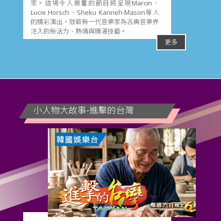
家。這場令人振奮的節目將呈現Marcin、
Lucie Horsch、Sheku Kanneh-Mason等人
的精彩演出，致敬新一代音樂家為古典音樂界
注入的新活力、熱情與精湛技藝。
更多
小人物大故事-進擊的台灣