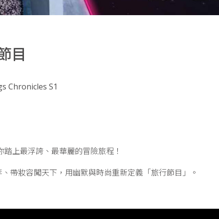
薦節目
Chronicles S1
s，帶你踏上最浮誇、最華麗的冒險旅程！
李、帶妝容闖天下，用幽默與時尚重新定義「旅行節目」。