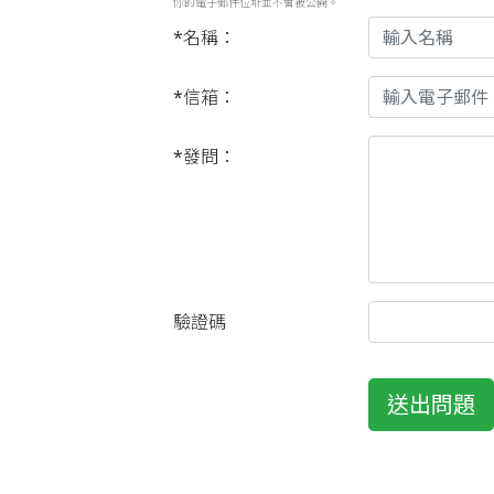
你的電子郵件位址並不會被公開。
*名稱：
*信箱：
*發問：
驗證碼
送出問題