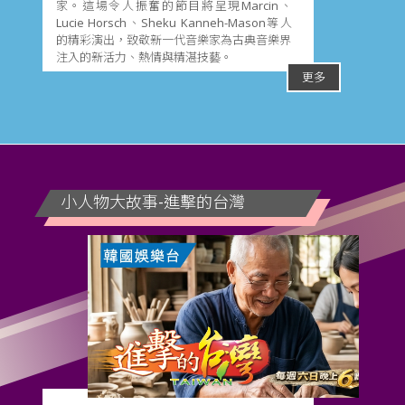
家。這場令人振奮的節目將呈現Marcin、
Lucie Horsch、Sheku Kanneh-Mason等人
的精彩演出，致敬新一代音樂家為古典音樂界
注入的新活力、熱情與精湛技藝。
更多
小人物大故事-進擊的台灣