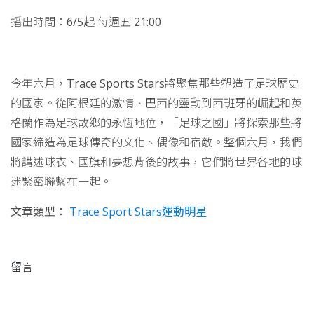
播出時間：6/5起 每週五 21:00
今年六月，Trace Sports Stars將聚焦那些塑造了足球歷史
的國家。從阿根廷的激情、巴西的靈動到西班牙的崛起和英
格蘭作為足球故鄉的永恆地位，「足球之國」將探索那些將
國家締造為足球傳奇的文化、偶像和宿敵。整個六月，我們
將講述球衣、國旗和夢想背後的故事，它們將世界各地的球
迷緊密聯繫在一起。
文章類型：
Trace Sport Stars運動明星
留言