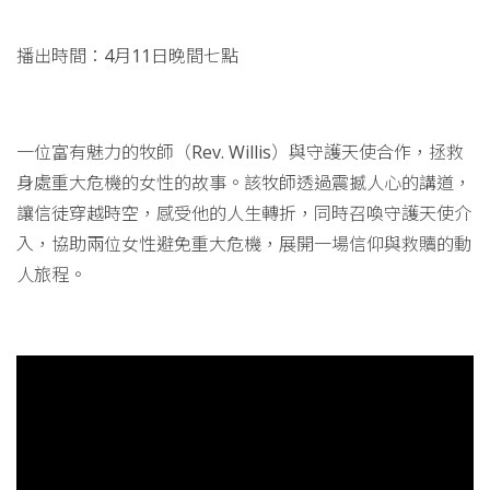
播出時間：4月11日晚間七點
一位富有魅力的牧師（Rev. Willis）與守護天使合作，拯救
身處重大危機的女性的故事。該牧師透過震撼人心的講道，
讓信徒穿越時空，感受他的人生轉折，同時召喚守護天使介
入，協助兩位女性避免重大危機，展開一場信仰與救贖的動
人旅程。