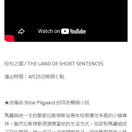
短句之國 / THE LAND OF SHORT SENTENCES
播出時間：4月25日晚間七點
★改編自 Stine Pilgaard 的同名暢銷小說
瑪麗與她一生的摯愛拉斯穆斯從哥本哈根遷往多風的小鎮韋
林。雖然拉斯穆斯很適應當地的生活方式，但卻對瑪麗造成
了文化障礙，她一次又一次地證明自己，卻依舊與當地人格