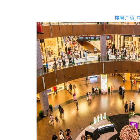
樓層介紹_