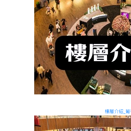
樓層介紹_葡