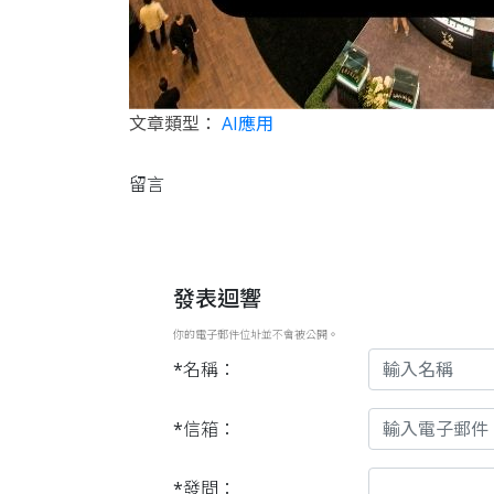
文章類型：
AI應用
留言
發表迴響
你的電子郵件位址並不會被公開。
*名稱：
*信箱：
*發問：