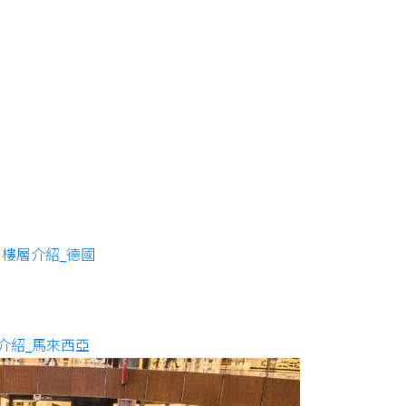
樓層介紹_德國
介紹_馬來西亞