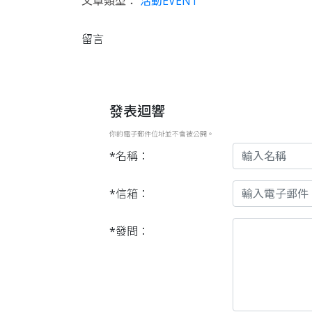
文章類型：
活動EVENT
留言
發表迴響
你的電子郵件位址並不會被公開。
*名稱：
*信箱：
*發問：