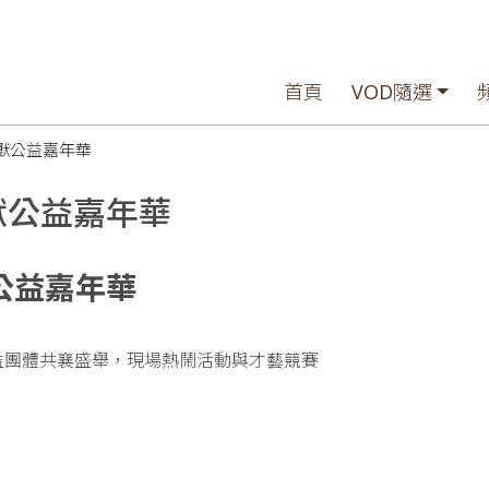
首頁
VOD隨選
神獸公益嘉年華
獸公益嘉年華
公益嘉年華
益團體共襄盛舉，現場熱鬧活動與才藝競賽