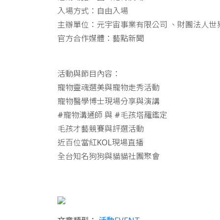
入場方式：自由入場
主辦單位：元宇宙事業有限公司 、財團法人世界寵物基金
官方合作媒體：藝點新聞
活動與節目內容：
寵物靈魂選美與寵物走秀活動
寵物醫學博士現場分享與演講
#寵物溝通師 與 #毛孩塔羅鑑定
毛孩才藝競賽與評選活動
近百位當紅KOL現場直播
全台知名狗狗與貓貓社團聚會