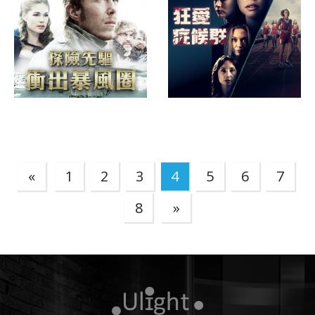
«
1
2
3
4
5
6
7
8
»