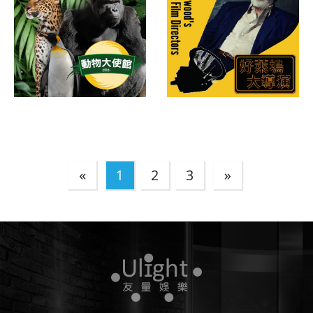
«
1
2
3
»