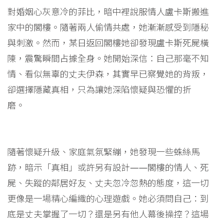
對婚姻心灰意冷的菲比，暗中裡說服情人盧卡斯搬進
家中的閣樓。隨著兩人偷情共處，她漸漸感受到隱秘
與刺激。然而，某日返回閣樓她卻發現盧卡斯死屍橫
陳，震驚瞬間占據全身。她開始深信：自己那毫不知
情、看似無辜的丈夫伊森，其實早已察覺她的背叛，
卻選擇隱藏真相，只為讓她深陷懷疑與恐懼的折
磨。
隨著懷疑升級、家庭氣氛緊繃，她發現一些蛛絲馬
跡，暗示「真相」或許另有設計——閣樓的情人、死
屍、失蹤的鄰居好友、丈夫忽冷忽熱的態度，這一切
更像是一場精心編織的心理遊戲。她必須問自己：到
底是丈夫掌握了一切？還是另有他人幕後操控？這場