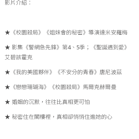
影片介紹：
★《校園殺局》《姐妹會的秘密》導演達米安羅梅
★ 影集《警網急先鋒》第4、5季；《聖誕遇到愛》
艾碧該霍克
★《我的美國夥伴》《不安分的青春》唐尼波茲
★《戀戀珊瑚海》《校園殺局》馬爾克赫爾曼
★ 婚姻的沉默，往往比真相更可怕
★ 秘密住在閣樓裡，真相卻悄悄住進她的心