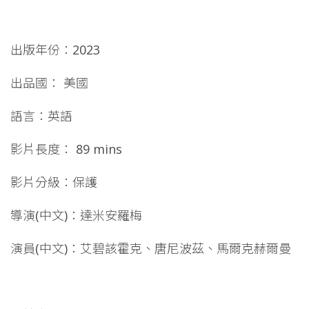
出版年份：2023
出品國： 美國
語言：英語
影片長度： 89 mins
影片分級：保護
導演(中文)：達米安羅梅
演員(中文)：艾碧該霍克、唐尼波茲、馬爾克赫爾曼