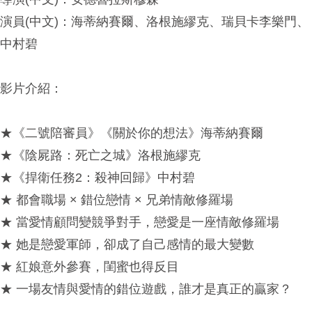
演員(中文)：海蒂納賽爾、洛根施繆克、瑞貝卡李樂門、
中村碧
影片介紹：
★《二號陪審員》《關於你的想法》海蒂納賽爾
★《陰屍路：死亡之城》洛根施繆克
★《捍衛任務2：殺神回歸》中村碧
★ 都會職場 × 錯位戀情 × 兄弟情敵修羅場
★ 當愛情顧問變競爭對手，戀愛是一座情敵修羅場
★ 她是戀愛軍師，卻成了自己感情的最大變數
★ 紅娘意外參賽，閨蜜也得反目
★ 一場友情與愛情的錯位遊戲，誰才是真正的贏家？