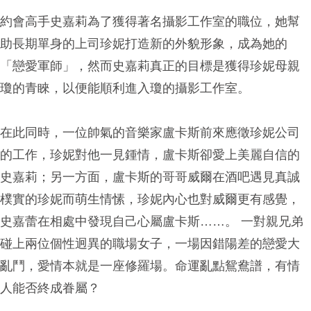
約會高手史嘉莉為了獲得著名攝影工作室的職位，她幫
助長期單身的上司珍妮打造新的外貌形象，成為她的
「戀愛軍師」，然而史嘉莉真正的目標是獲得珍妮母親
瓊的青睞，以便能順利進入瓊的攝影工作室。
在此同時，一位帥氣的音樂家盧卡斯前來應徵珍妮公司
的工作，珍妮對他一見鍾情，盧卡斯卻愛上美麗自信的
史嘉莉；另一方面，盧卡斯的哥哥威爾在酒吧遇見真誠
樸實的珍妮而萌生情愫，珍妮內心也對威爾更有感覺，
史嘉蕾在相處中發現自己心屬盧卡斯……。 一對親兄弟
碰上兩位個性迥異的職場女子，一場因錯陽差的戀愛大
亂鬥，愛情本就是一座修羅場。命運亂點鴛鴦譜，有情
人能否終成眷屬？