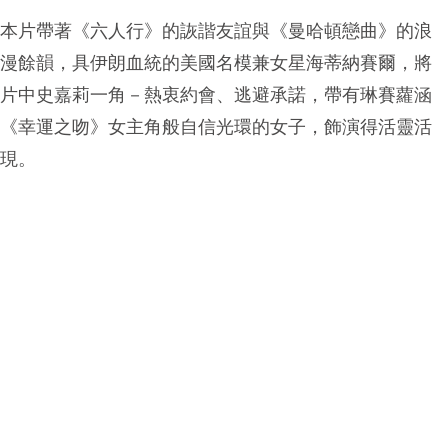
本片帶著《六人行》的詼諧友誼與《曼哈頓戀曲》的浪
漫餘韻，具伊朗血統的美國名模兼女星海蒂納賽爾，將
片中史嘉莉一角－熱衷約會、逃避承諾，帶有琳賽蘿涵
《幸運之吻》女主角般自信光環的女子，飾演得活靈活
現。