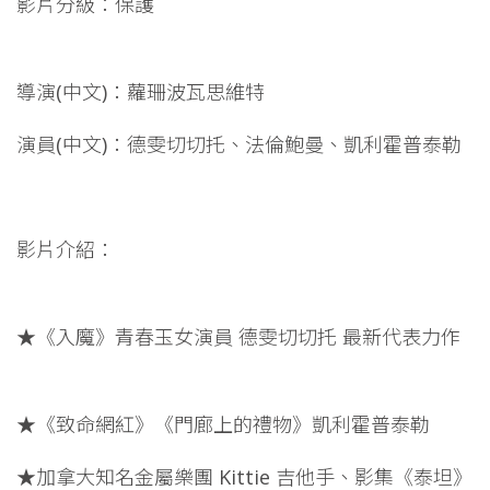
影片分級：保護
導演(中文)：蘿珊波瓦思維特
演員(中文)：德雯切切托、法倫鮑曼、凱利霍普泰勒
影片介紹：
★《入魔》青春玉女演員 德雯切切托 最新代表力作
★《致命網紅》《門廊上的禮物》凱利霍普泰勒
★加拿大知名金屬樂團 Kittie 吉他手、影集《泰坦》