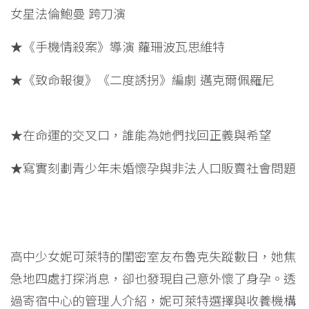
女星法倫鮑曼 跨刀演
★《手機情殺案》導演 蘿珊波瓦思維特
★《致命報復》《二度誘拐》編劇 邁克爾佩羅尼
★在命運的交叉口，誰能為她們找回正義與希望
★寫實刻劃青少年未婚懷孕與非法人口販賣社會問題
高中少女妮可萊特的閨密室友布魯克失蹤數日，她焦
急地四處打探消息，卻也發現自己意外懷了身孕。透
過寄宿中心的管理人介紹，妮可萊特選擇與收養機構