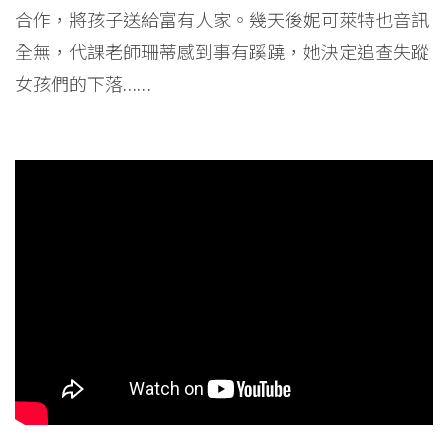
合作，將孩子送給富有人家。幾天後妮可萊特也音訊
全無，代課老師珊蒂感到事有蹊蹺，她決定追查失蹤
女孩們的下落……