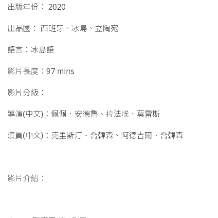
出版年份： 2020
出品國： 西班牙、冰島、立陶宛
語言：冰島語
影片長度：97 mins
影片分級：
導演(中文)：佩佩．安德魯、拉法埃．莫雷斯
演員(中文)：克里斯汀．喬韓森、阿德吉爾．喬韓森
影片介紹：