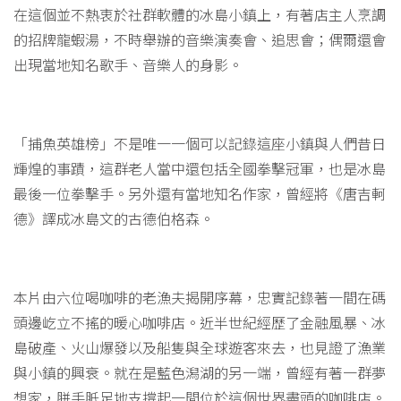
在這個並不熱衷於社群軟體的冰島小鎮上，有著店主人烹調
的招牌龍蝦湯，不時舉辦的音樂演奏會、追思會；偶爾還會
出現當地知名歌手、音樂人的身影。
「捕魚英雄榜」不是唯一一個可以記錄這座小鎮與人們昔日
輝煌的事蹟，這群老人當中還包括全國拳擊冠軍，也是冰島
最後一位拳擊手。另外還有當地知名作家，曾經將《唐吉軻
德》譯成冰島文的古德伯格森。
本片由六位喝咖啡的老漁夫揭開序幕，忠實記錄著一間在碼
頭邊屹立不搖的暖心咖啡店。近半世紀經歷了金融風暴、冰
島破產、火山爆發以及船隻與全球遊客來去，也見證了漁業
與小鎮的興衰。就在是藍色潟湖的另一端，曾經有著一群夢
想家，胼手胝足地支撐起一間位於這個世界盡頭的咖啡店。