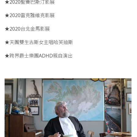
★2020聖賽巴斯汀影展
★2020雷克雅維克影展
★2020台北金馬影展
★天團雙生古斯女主唱哈芙迪斯
★跨界爵士樂團ADHD親自演出