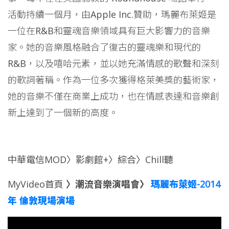
活動持續一個月，由Apple Inc.贊助，瑪麗布萊姬是
一位在R&B和靈魂音樂領域具有巨大影響力的音樂
家。她的音樂風格融合了復古的靈魂樂和現代的
R&B，以及嘻哈元素，並以她充滿情感的歌聲和深刻
的歌詞著稱。作為一位多次獲得格萊美獎的藝術家，
她的音樂不僅在商業上成功，也在情感表達和音樂創
新上達到了一個新的高度。
中華電信MOD〉影劇館+〉綜合〉Chill聽
MyVideo首頁
〉潮流音樂演唱會
〉
瑪麗布萊姬-2014
年 倫敦現場演場