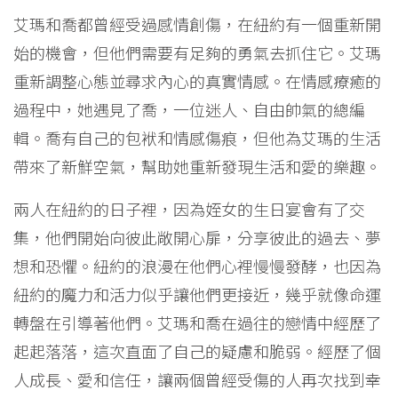
艾瑪和喬都曾經受過感情創傷，在紐約有一個重新開
始的機會，但他們需要有足夠的勇氣去抓住它。艾瑪
重新調整心態並尋求內心的真實情感。在情感療癒的
過程中，她遇見了喬，一位迷人、自由帥氣的總編
輯。喬有自己的包袱和情感傷痕，但他為艾瑪的生活
帶來了新鮮空氣，幫助她重新發現生活和愛的樂趣。
兩人在紐約的日子裡，因為姪女的生日宴會有了交
集，他們開始向彼此敞開心扉，分享彼此的過去、夢
想和恐懼。紐約的浪漫在他們心裡慢慢發酵，也因為
紐約的魔力和活力似乎讓他們更接近，幾乎就像命運
轉盤在引導著他們。艾瑪和喬在過往的戀情中經歷了
起起落落，這次直面了自己的疑慮和脆弱。經歷了個
人成長、愛和信任，讓兩個曾經受傷的人再次找到幸