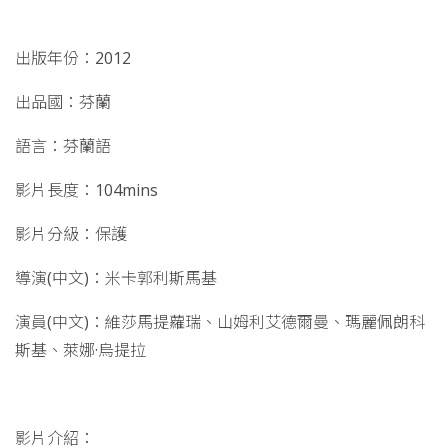
出版年份：2012
出品國：芬蘭
語言：芬蘭語
影片長度：104mins
影片分級：保護
導演(中文)：米卡郭利斯馬基
演員(中文)：維莎馬提蘿瑞、山姆利艾德爾曼、瑪麗佩朗科
斯基、萊娜·烏提拉
影片介紹：