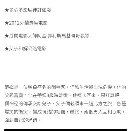
★多倫多影展佳評如潮
★2012芬蘭賣座電影
★芬蘭電影大師阿基·郭利斯馬基哥哥執導
★父子和解公路電影
蒂姆是一位頗負盛名的鋼琴家，但私生活卻出現危機。他的
父親雷奧。他在蒂姆3歲時離家，他這次回來，是打算把一
個神秘的傳承交給兒子，父子倆必須來一趟北方之旅。各種
爆笑的衝突，變成情緒的袒露，最終，兩個男人互相協助，
面對自己的過錯。