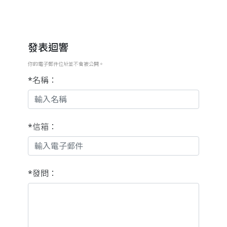
發表迴響
你的電子郵件位址並不會被公開。
*名稱：
*信箱：
*發問：