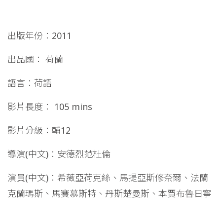
出版年份：2011
出品國： 荷蘭
語言：荷語
影片長度： 105 mins
影片分級：輔12
導演(中文)：安德烈范杜倫
演員(中文)：希薇亞荷克絲、馬提亞斯修奈爾、法蘭
克蘭瑪斯、馬賽慕斯特、丹斯楚曼斯、本賈布魯日寧