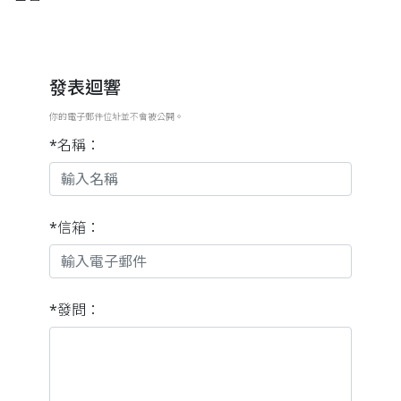
發表迴響
你的電子郵件位址並不會被公開。
*名稱：
*信箱：
*發問：