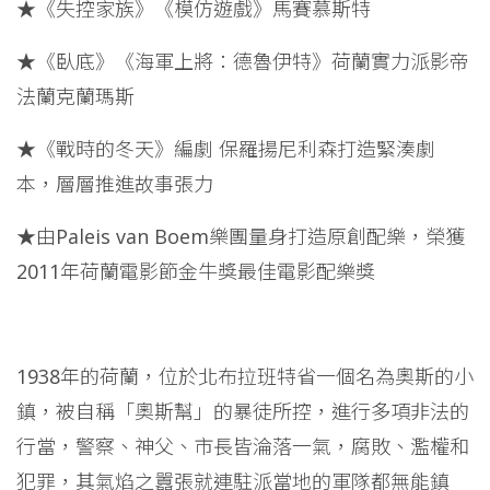
★《失控家族》《模仿遊戲》馬賽慕斯特
★《臥底》《海軍上將：德魯伊特》荷蘭實力派影帝
法蘭克蘭瑪斯
★《戰時的冬天》編劇 保羅揚尼利森打造緊湊劇
本，層層推進故事張力
★由Paleis van Boem樂團量身打造原創配樂，榮獲
2011年荷蘭電影節金牛獎最佳電影配樂獎
1938年的荷蘭，位於北布拉班特省一個名為奧斯的小
鎮，被自稱「奧斯幫」的暴徒所控，進行多項非法的
行當，警察、神父、市長皆淪落一氣，腐敗、濫權和
犯罪，其氣焰之囂張就連駐派當地的軍隊都無能鎮