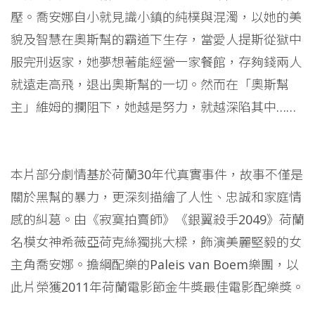
壓。喬安娜自小就見識小鎮的純樸與混濁，以她的美
貌及智慧在奧斯幫的霸道下生存，當愛人提斯從獄中
服完刑返家，她夢想著能經營一家餐館，存夠錢兩人
就遠走高飛，退出奧斯幫的一切。然而在「奧斯幫
主」維姆的攔阻下，她越是努力，就越深陷其中……
本片部分劇情基於荷蘭30年代真實事件，故事不僅是
關於黑幫的暴力，更深刻描繪了人性、忠誠和家庭情
感的糾葛。由《寂寞拍賣師》《銀翼殺手2049》荷蘭
名模女神希薇亞荷克絲獨挑大樑，飾演美麗堅毅的女
主角喬安娜。擔綱配樂的Paleis van Boem樂團，以
此片榮獲2011年荷蘭電影節金牛獎最佳電影配樂獎。