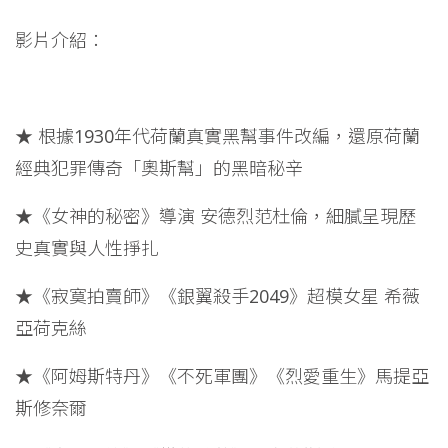
影片介紹：
★ 根據1930年代荷蘭真實黑幫事件改編，還原荷蘭
經典犯罪傳奇「奧斯幫」的黑暗秘辛
★《女神的秘密》導演 安德烈范杜倫，細膩呈現歷
史真實與人性掙扎
★《寂寞拍賣師》《銀翼殺手2049》超模女星 希薇
亞荷克絲
★《阿姆斯特丹》《不死軍團》《烈愛重生》馬提亞
斯修奈爾