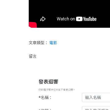
文章類型：
電影
留言
發表迴響
你的電子郵件位址並不會被公開。
*名稱：