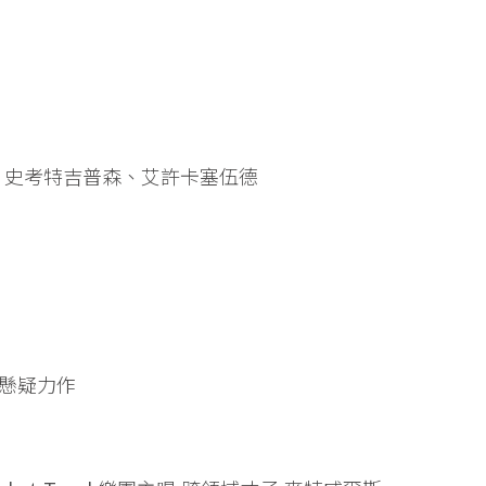
、史考特吉普森、艾許卡塞伍德
一懸疑力作