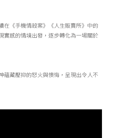
續在《手機情殺案》《人生販賣所》中的
現實感的情境出發，逐步轉化為一場關於
神蘊藏壓抑的怒火與懊悔，呈現出令人不