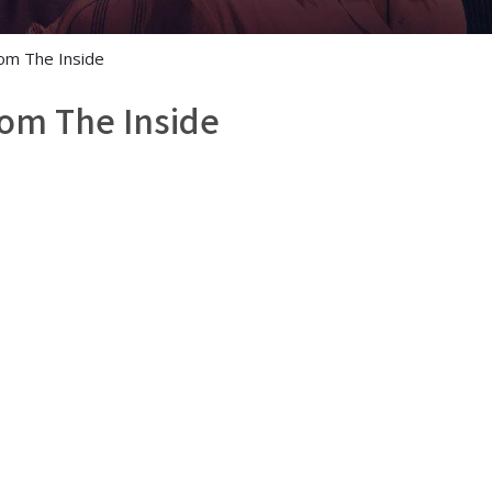
 The Inside
 The Inside