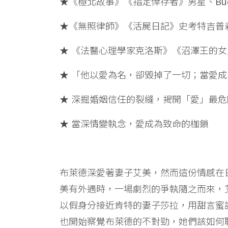
★《極北故事》《指定倖存者》男星、Buck
★《無照律師》《活屍日記》史考特吉普
★ 《法醫心理學家克洛斯》《沼澤王的
★ 「他以愛為名，卻毀掉了一切；當愛
★ 深掘婚姻信任的裂縫，揭開「愛」最
★ 當深情變執念，愛成為致命的枷鎖
布萊德深愛著妻子艾美，然而這份情感在
美有外遇時，一場劇烈的爭執隨之而來，
以假身分接近肯特的妻子莎拉，用甜言蜜
也開始察覺布萊德的不對勁，她們該如何