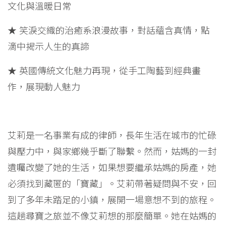
文化與溫暖日常
★ 笑淚交織的治癒系浪漫故事，對話蘊含真情，點
滴中揭示人生的真諦
★ 英國傳統文化魅力再現，從手工陶藝到經典畫
作，展現動人魅力
艾莉是一名事業有成的律師，長年生活在城市的忙碌
與壓力中，與家鄉幾乎斷了聯繫。然而，姑媽的一封
遺囑改變了她的生活，如果想要繼承姑媽的房產，她
必須找到藏匿的「寶藏」。艾莉帶著疑問與不安，回
到了多年未踏足的小鎮，展開一場意想不到的旅程。
這趟尋寶之旅並不像艾莉想的那麼簡單。她在姑媽的