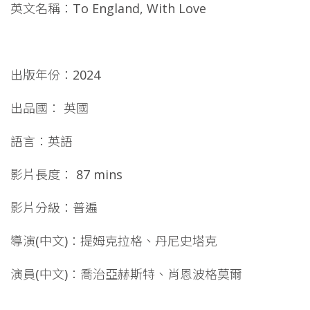
英文名稱：To England, With Love
出版年份：2024
出品國： 英國
語言：英語
影片長度： 87 mins
影片分級：普遍
導演(中文)：提姆克拉格、丹尼史塔克
演員(中文)：喬治亞赫斯特、肖恩波格莫爾