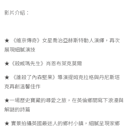
影片介紹：
★ 《維京傳奇》女星喬治亞赫斯特動人演繹，再次
展現細膩演技
★《殺威瑪先生》肖恩布萊克莫爾
★ 《誰殺了內森堅果》導演提姆克拉格與丹尼斯塔
克再創溫馨佳作
★一場歷史寶藏的尋愛之旅，在英倫鄉間寫下浪漫與
解謎的詩篇
★ 實景拍攝英國最迷人的鄉村小鎮，細膩呈現家鄉