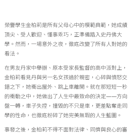
榮譽學生金柏莉是所有父母心中的模範典範，她成績
頂尖、受人歡迎、懂事乖巧，正準備踏入史丹佛大
學。然而，一場意外之夜，徹底改變了所有人對她的
看法。
在男友丹家中舉辦、原本受家長監督的高中派對上，
金柏莉看見丹與另一名女孩過於親密，心碎與憤怒交
錯之下，她衝出屋外、跳上車離開。就在那短短一秒
的衝動之中，她做出了人生中最致命的決定——方向
盤一轉，車子失控，撞毀的不只是車，更差點奪走同
學的性命，也徹底粉碎了她完美無瑕的人生藍圖。
事發之後，金柏莉不得不面對法律、同儕與良心的審