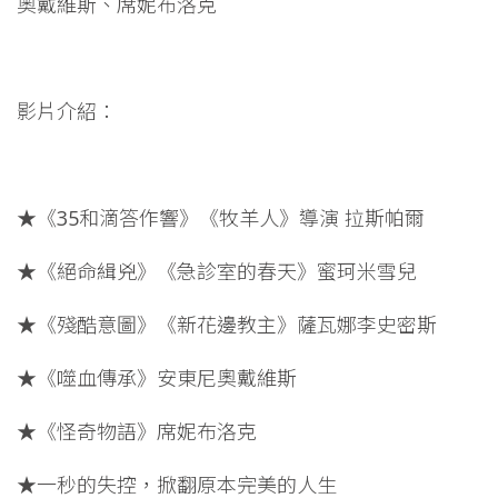
奧戴維斯、席妮布洛克
影片介紹：
★《35和滴答作響》《牧羊人》導演 拉斯帕爾
★《絕命緝兇》《急診室的春天》蜜珂米雪兒
★《殘酷意圖》《新花邊教主》薩瓦娜李史密斯
★《噬血傳承》安東尼奧戴維斯
★《怪奇物語》席妮布洛克
★一秒的失控，掀翻原本完美的人生