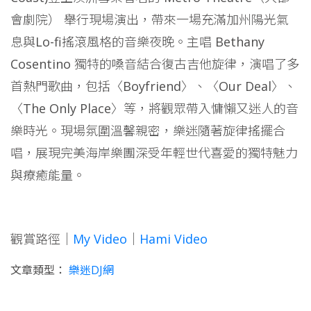
會劇院） 舉行現場演出，帶來一場充滿加州陽光氣
息與Lo-fi搖滾風格的音樂夜晚。主唱 Bethany
Cosentino 獨特的嗓音結合復古吉他旋律，演唱了多
首熱門歌曲，包括〈Boyfriend〉、〈Our Deal〉、
〈The Only Place〉等，將觀眾帶入慵懶又迷人的音
樂時光。現場氛圍溫馨親密，樂迷隨著旋律搖擺合
唱，展現完美海岸樂團深受年輕世代喜愛的獨特魅力
與療癒能量。
觀賞路徑｜
My Video
｜
Hami Video
文章類型：
樂迷DJ網