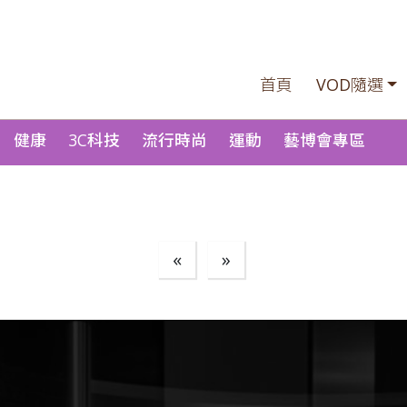
首頁
VOD隨選
健康
3C科技
流行時尚
運動
藝博會專區
«
»